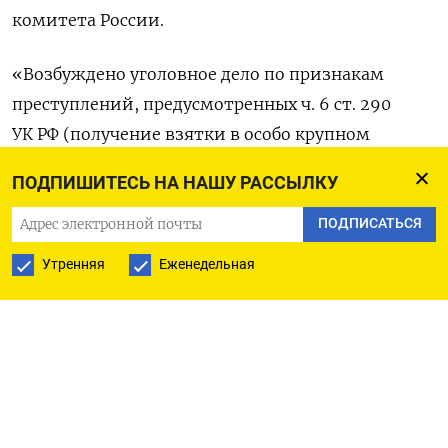
комитета России.
«Возбуждено уголовное дело по признакам
преступлений, предусмотренных ч. 6 ст. 290
УК РФ (получение взятки в особо крупном
размере), в отношении начальника 4924
ПОДПИШИТЕСЬ НА НАШУ РАССЫЛКУ
военного представительства Минобороны
России Ивана Популовского и его подчиненного
ПОДПИСАТЬСЯ
Григория Зорина», —
говорится
в сообщении.
Утренняя
Еженедельная
По версии следствия, в период с 2021 по 2024
года фигуранты получили взятки на общую
сумму свыше 11 млн рублей
за беспрепятственную приемку у предприятий
продукции военного назначения и работ,