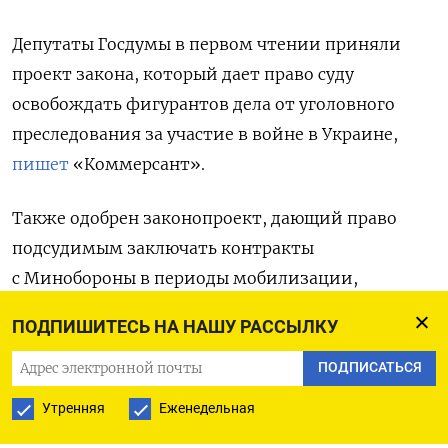
Депутаты Госдумы в первом чтении приняли
проект закона, который дает право суду
освобождать фигурантов дела от уголовного
преследования за участие в войне в Украине,
пишет
«Коммерсант».
Также одобрен законопроект, дающий право
подсудимым заключать контракты
с Минобороны в периоды мобилизации,
военного положения и военного времени.
ПОДПИШИТЕСЬ НА НАШУ РАССЫЛКУ
Законопроект был внесен в Госдуму Верховным
ПОДПИСАТЬСЯ
судом РФ в августе. В статье 78.1 Уголовного
Утренняя
Еженедельная
кодекса РФ предлагалось предусмотреть