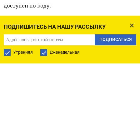
доступен по коду:
(Валентина За и Альберто Кьюменто при участии
ПОДПИШИТЕСЬ НА НАШУ РАССЫЛКУ
Элизы Анцолин в Милане, Эммы Румни и
ПОДПИСАТЬСЯ
Аманды Купер в Лондоне)
Утренняя
Еженедельная
ПОДПИСАТЬСЯ НА ТЕЛЕГРАМ
ПОДПИСАТЬСЯ В GOOGLE