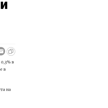
ии
 0,3% в
е в
та на