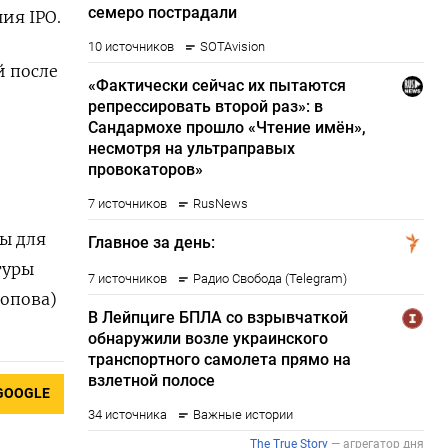
ия IPO.
й после
ы для
туры
Попова)
GOOGLE