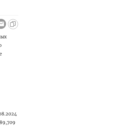
ных
о
е
.08.2024
589,709