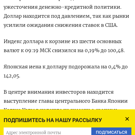
ужесточения денежно-кредитной политики.
Доллар находится под давлением, так как рынки
усилили ожидания снижения ставок в США.
Индекс доллара к корзине из шести основных
валют к 09:19 МСК снизился на 0,19% до 100,48​.
Японская иена к доллару подорожала на 0,4%​ до
142,05.
В центре внимания инвесторов находится
выступление главы центрального Банка Японии
Кадзуо Уэды в надежде на намеки о сроках и
темпах ужесточения денежно-кредитной
ПОДПИШИТЕСЬ НА НАШУ РАССЫЛКУ
политики.
ПОДПИСАТЬСЯ