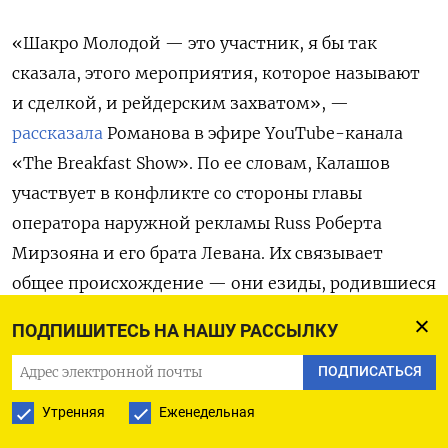
«Шакро Молодой — это участник, я бы так
сказала, этого мероприятия, которое называют
и сделкой, и рейдерским захватом», —
рассказала
Романова в эфире YouTube-канала
«The
Breakfast
Show». По ее словам, Калашов
участвует в конфликте со стороны главы
оператора наружной рекламы Russ
Роберта
Мирзояна и его брата Левана. Их связывает
общее происхождение — они езиды, родившиеся
в Тбилиси.
ПОДПИШИТЕСЬ НА НАШУ РАССЫЛКУ
Романова напомнила, что в марте этого года
ПОДПИСАТЬСЯ
Усть-Лабинский суд Краснодарского края
Утренняя
Еженедельная
освободил условно-досрочно Калашова, который