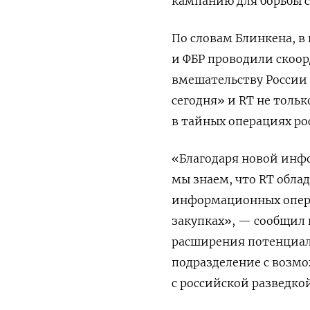
кампанию для борьбы с
По словам Блинкена, 
и ФБР проводили скоо
вмешательству России 
сегодня» и RT не толь
в тайных операциях ро
«Благодаря новой инф
мы знаем, что RT обла
информационных опера
закупках», — сообщил 
расширения потенциала
подразделение с возмо
с российской разведкой