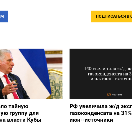
АМ
ПОДПИСАТЬСЯ В 
ало тайную
РФ увеличила ж/д экс
ую группу для
газоконденсата на 31%
на власти Кубы
июн--источники