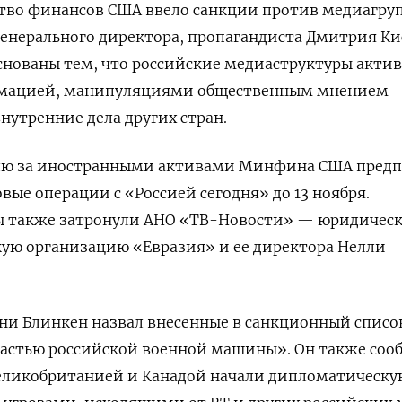
ство финансов США ввело санкции против медиагру
 генерального директора, пропагандиста Дмитрия Ки
снованы тем, что российские медиаструктуры акти
мацией, манипуляциями общественным мнением
нутренние дела других стран.
лю за иностранными активами Минфина США предп
вые операции с «Россией сегодня» до 13 ноября.
 также затронули АНО «ТВ-Новости» — юридичес
кую организацию «Евразия» и ее директора Нелли
ни Блинкен назвал внесенные в санкционный списо
частью российской военной машины». Он также соо
Великобританией и Канадой начали дипломатическу