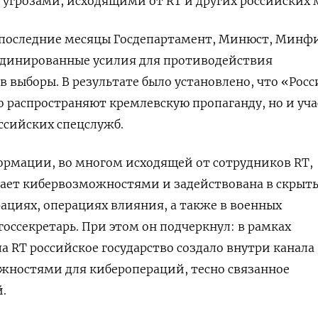
 угрозами, исходящими от RT и других российских 
в последние месяцы Госдепартамент, Минюст, Минф
рдинированные усилия для противодействия
в выборы. В результате было установлено, что «Росс
ко распространяют кремлевскую пропаганду, но и уч
ссийских спецслужб.
ормации, во многом исходящей от сотрудников RT,
дает кибервозможностями и задействована в скрыт
циях, операциях влияния, а также в военных
госсекретарь. При этом он подчеркнул: в рамках
 RT российское государство создало внутри канала
жностями для киберопераций, тесно связанное
.