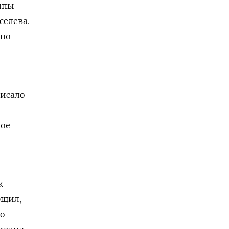
ппы
селева.
вно
исало
кое
к
бщил,
ю