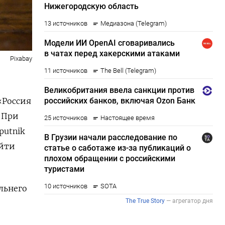
Pixabay
«Россия
. При
putnik
айти
льнего