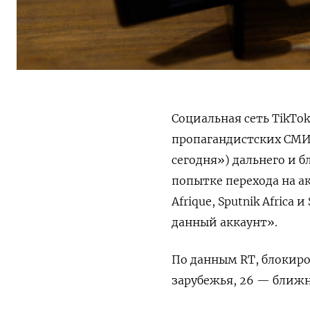
Социальная сеть TikTo
пропагандистских СМИ 
сегодня»)
дальнего и б
попытке перехода на акк
Afrique, Sputnik Africa
данный аккаунт».
По данным
RT
, блокир
зарубежья, 26 — ближн