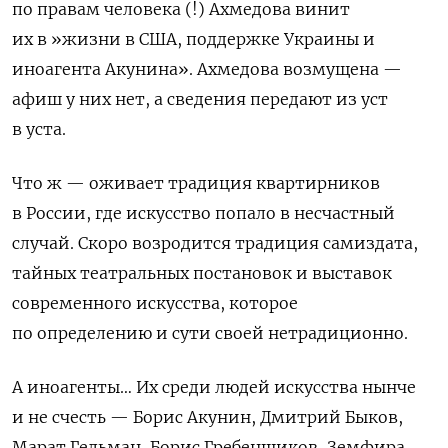
по правам человека (!) Ахмедова винит
их в »
жизн
и
в США
,
поддержк
е
Украины и
иноагента Акунина»
.
Ахмедова возмущена —
афиш у них нет, а сведения
переда
ю
т из уст
в уста.
Что ж — оживает традиция квартирников
в России, где искусство попало в несчастный
случай. Скоро возродится традиция самиздата,
тайных театральных постановок и выставок
современного искусства, которое
по определению и сути своей нетрадиционно.
А иноагенты… Их среди людей искусства нынче
и не счесть — Борис Акунин, Дмитрий Быков,
Марат Гельман, Борис Гребенщиков, Земфира,