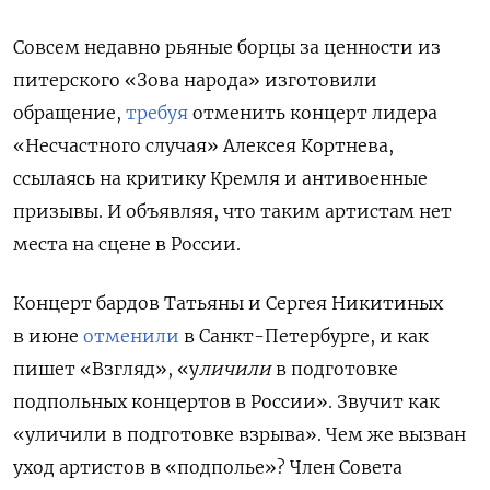
Совсем недавно рьяные борцы за ценности из
питерского
«
Зов
а
народа
»
из
гот
овили
обращение
,
требуя
отменить концерт
лидера
«Несчастного случая» Алексея Кортнева
,
ссылаясь на
критику Кремля и антивоенные
призывы.
И
объявля
я, что таким артистам нет
места
на сцене
в
России
.
Концерт бардов Татьяны и Сергея Никитиных
в июне
отменили
в Санкт-Петербурге, и как
пишет
«Взгляд», «у
личили
в подготовке
подпольных концертов в России
». Звучит как
«уличили в подготовке взрыва». Чем же вызван
уход артистов в «подполье»? Член Совета