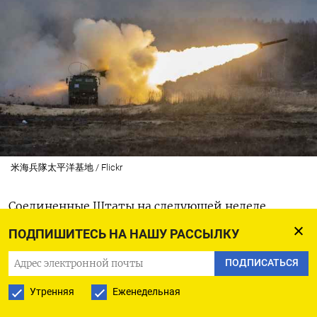
米海兵隊太平洋基地 / Flickr
Соединенные Штаты на следующей неделе
объявят о выделении Украине нового крупного
ПОДПИШИТЕСЬ НА НАШУ РАССЫЛКУ
пакета военной помощи, пишет
CNN
со ссылкой
ПОДПИСАТЬСЯ
на два источника из числа американских
чиновников.
Утренняя
Еженедельная