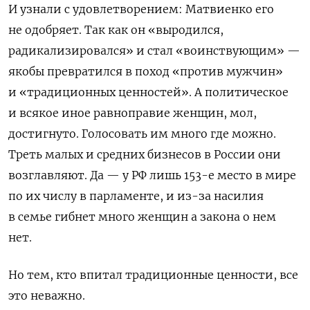
И узнали с удовлетворением: Матвиенко его
не одобряет. Так как он «выродился,
радикализировался» и стал «воинствующим» —
якобы превратилс
я в
поход «против мужчин»
и «традиционных ценностей». А политическое
и всякое иное равноправие женщин, мол,
достигнуто. Голосовать им много где можно.
Треть
мал
ых
и средн
их
бизнесов в России они
возглавляют. Да — у
Р
Ф
лишь
153-е место в мире
по
их
числ
у
в парламенте
, и из-за насилия
в семье гибнет много женщин
а закона о нем
нет.
Но тем, кто впитал традиционные ценности, все
это неважно.