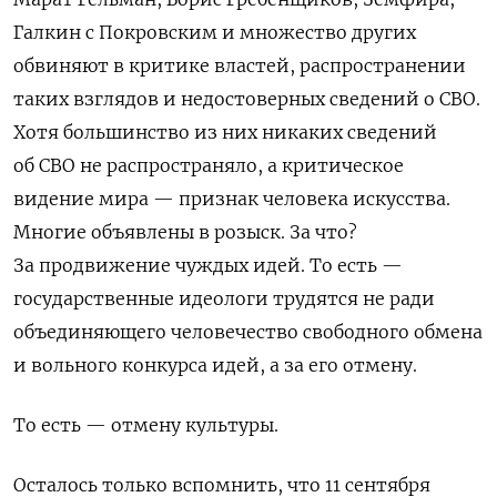
Галкин с Покровским и множество других
обвиняют в
критик
е властей
, распростра
нении
таких
взгляд
ов
и недостоверны
х
сведени
й
о
СВО.
Хотя большинство из них никаких сведений
об СВО не распространяло, а критическое
видение мира — признак человека искусства.
Многие объявлены в розыск. За что?
За продвижение чуждых идей. То есть —
государственные идеологи трудятся не ради
объединяющего человечество свободного обмена
и вольного конкурса идей, а за его отмену.
То есть — отмену культуры.
Осталось только вспомнить, что 11 сентября