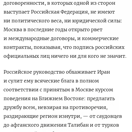
договоренности, в которых одной из сторон
выступает Российская Федерация, не имеют
ни политического веса, ни юридической силы:
Москва в последние годы открыто рвет
и международные договоры, и коммерческие
контракты, показывая, что подпись российских
официальных лиц ничего ни для кого не значит.
Российское руководство обхаживает Иран
и сулит ему всяческие блага в полном
соответствии с принятым в Москве курсом
поведения на Ближнем Востоке: предлагать
дружбу всем, невзирая на противоречия,
Подписывайтесь на The
раздирающие регион изнутри, — от саудовцев
Moscow Times в Telegram —
до афганского движения Талибан и от турков
@moscowtimes_ru