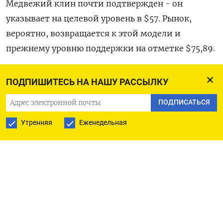
Медвежий клин почти подтвержден - он
указывает на целевой уровень в $57. Рынок,
вероятно, возвращается к этой модели и
прежнему уровню поддержки на отметке $75,89.
Ожидается, что откат завершится вблизи
ПОДПИШИТЕСЬ НА НАШУ РАССЫЛКУ
отметки $75,89, которая теперь является
ПОДПИСАТЬСЯ
уровнем сопротивления. После этого волна C
продолжит движение к $65,82.
Утренняя
Еженедельная
Пробитие отметки $75,89 приведет к росту до
$82,10 и одновременно разрушению клина.
Стратегически целевой уровень $65,82
подтвердится, когда нефть начнет снова падать.
Детальный анализ суточного графика выявляет