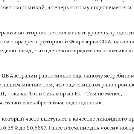
ляет экономикой, а теперь к этому подключается и
.
ралии во вторник не стал менять уровень процент
этом - вразрез с риторикой Федрезерва США, начавш
еделю назад, - что денежно-кредитная политика д
 ЦБ Австралии равносильно еще одному ястребино
 с нашим мнение том, что еще слишком рано произ
, - сказал Тони Сикамор из IG. - Тем не менее,
ставки в декабре сейчас недооценена».
 который часто выступает в качестве ликвидного п
 0,28% до $0,6857​. Ранее в течение дня «осси» косн