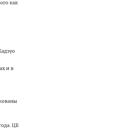
того как
Кадзуо
ах и в
икованы
года. ЦБ