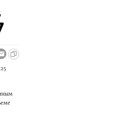
в
7
 25
енным
ъеме