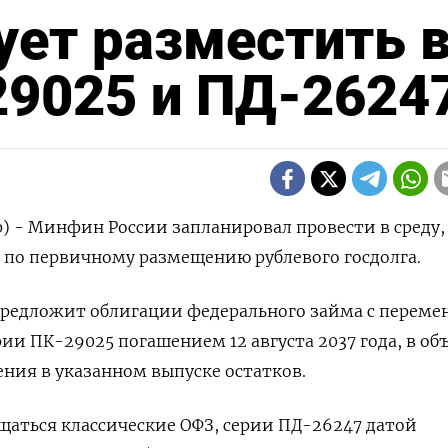
ет разместить 
29025 и ПД-2624
р) - Минфин России запланировал провести в среду,
а по первичному размещению рублевого госдолга.
предложит облигации федерального займа с перем
ии ПК-29025 погашением 12 августа 2037 года, в об
ния в указанном выпуске остатков.
щаться классические ОФЗ, серии ПД-26247 датой