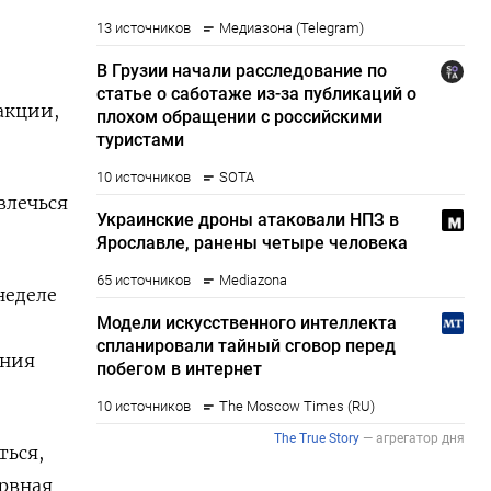
акции,
влечься
неделе
ения
ться,
ервная