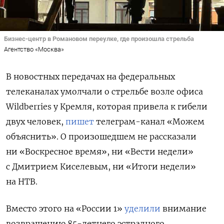
Бизнес-центр в Романовом переулке, где произошла стрельба
Агентство «Москва»
В новостных передачах на федеральных
телеканалах умолчали о стрельбе возле офиса
Wildberries у Кремля, которая привела к гибели
двух человек,
пишет
телеграм-канал «Можем
объяснить». О произошедшем не рассказали
ни «Воскресное время», ни «Вести недели»
с Дмитрием Киселевым, ни «Итоги недели»
на НТВ.
Вместо этого на «России 1»
уделили
внимание
возвращению 85-летнего эстрадного