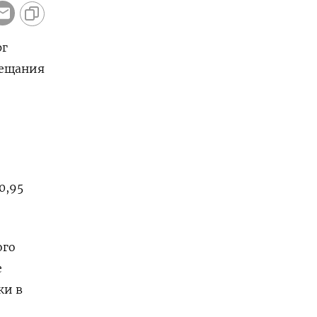
рг
бещания
0,95
ого
е
ки в