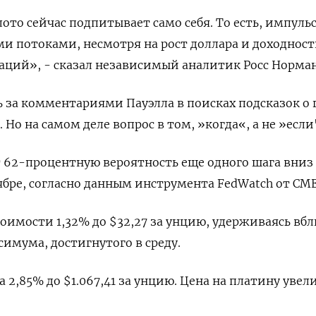
ото сейчас подпитывает само себя. То есть, импуль
и потоками, несмотря на рост доллара и доходнос
аций», - сказал независимый аналитик Росс Норман
ь за комментариями Пауэлла в поисках подсказок о 
о на самом деле вопрос в том, »когда«, а не »если
62-процентную вероятность еще одного шага вниз 
ябре, согласно данным инструмента FedWatch от CME
оимости 1,32% до $32,27​ за унцию, удерживаясь вб
имума, достигнутого в среду.
2,85% до $1.067,41​​ за унцию. Цена на платину увел