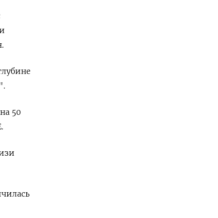
с
ти
.
глубине
".
на 50
.
лизи
ичилась