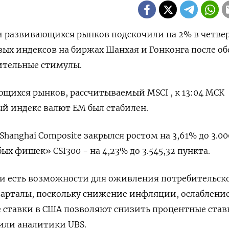
ии развивающихся рынков подскочили на 2% в четве
вых индексов на биржах Шанхая и Гонконга после о
ительные стимулы.
щихся рынков, рассчитываемый MSCI , к 13:04 МСК
ый индекс валют ЕМ был стабилен.
anghai Composite закрылся ростом на 3,61% до 3.00
бых фишек» CSI300 - на 4,23% до 3.545,32 пункта.
и есть возможности для оживления потребительск
варталы, поскольку снижение инфляции, ослаблени
е ставки в США позволяют снизить процентные став
тили аналитики UBS.