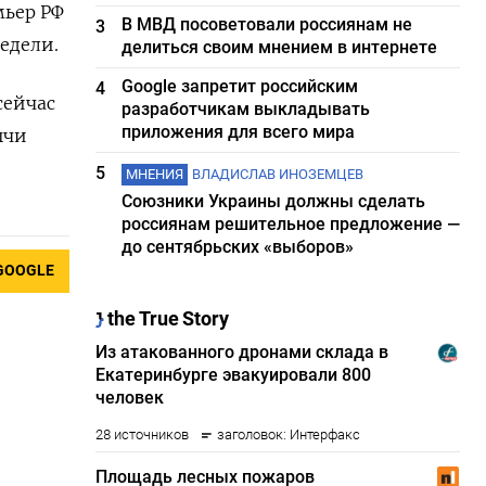
мьер РФ
В МВД посоветовали россиянам не
3
едели.
делиться своим мнением в интернете
Google запретит российским
4
сейчас
разработчикам выкладывать
приложения для всего мира
ычи
5
МНЕНИЯ
ВЛАДИСЛАВ ИНОЗЕМЦЕВ
Союзники Украины должны сделать
россиянам решительное предложение —
до сентябрьских «выборов»
GOOGLE