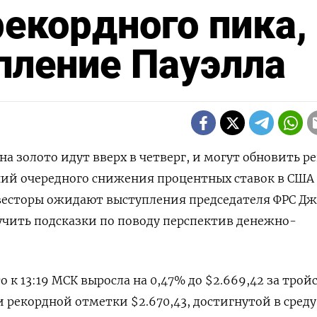
екордного пика,
пление Пауэлла
 на золото идут вверх в четверг, и могут обновить р
ий очередного снижения процентных ставок в США 
нвесторы ожидают выступления председателя ФРС Д
учить подсказки по поводу перспектив денежно-
о к 13:19 МСК выросла на 0,47% до $2.669,42​ за трой
 рекордной отметки $2.670,43, достигнутой в среду