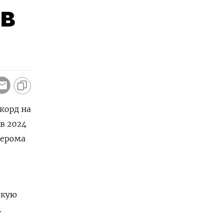
 в
екорд на
в 2024
жерома
скую
.