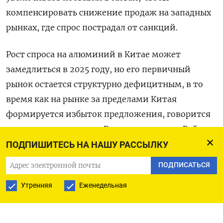
компенсировать снижение продаж на западных
рынках, где спрос пострадал от санкций.
Рост спроса на алюминий в Китае может
замедлиться в 2025 году, но его первичный
рынок остается структурно дефицитным, в то
время как на рынке за пределами Китая
формируется избыток предложения, говорится
в письменных ответах Русала на вопросы Рейтер
в преддверии LME Week, отраслевой встречи в
ПОДПИШИТЕСЬ НА НАШУ РАССЫЛКУ
Лондоне, которая началась в понедельник.
ПОДПИСАТЬСЯ
Русал ожидает профицит на мировом рынке
Утренняя
Еженедельная
алюминия в размере около 500.000 тонн в 2024
году и 200.000-300.000 тонн в 2025 году.