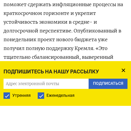
поможет сдержать инфляционные процессы на
краткосрочном горизонте и укрепит
устойчивость экономики в средне- и
долгосрочной перспективе. Опубликованный в
понедельник проект нового бюджета уже
получил полную поддержку Кремля. «Это
тщательно сбалансированный, выверенный
бюджет», - охарактеризовал главный
ПОДПИШИТЕСЬ НА НАШУ РАССЫЛКУ
финансовый план страны пресс-секретарь
президента РФ Дмитрий Песков. Ниже следует
ПОДПИСАТЬСЯ
динамика расходов по основным разделам
Утренняя
Еженедельная
проекта федерального бюджета на 2025-2027
годы (в миллиардах рублей). В скобках указано
предыдущее значение в законе о бюджете на
2024-2026 годы, принятом в конце прошлого