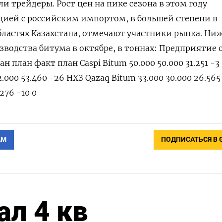
ли трейдеры. Рост цен на пике сезона в этом году
цией с российским импортом, в большей степени в
бластях Казахстана, отмечают участники рынка. Ни
зводства битума в октябре, в тоннах: Предприятие 
ан план факт план Caspi Bitum 50.000 50.000 31.251 -3
000 53.460 -26 НХЗ Qazaq Bitum 33.000 30.000 26.565
.276 -10 0
АМ
ПОДПИСАТЬСЯ В 
л 4 кв