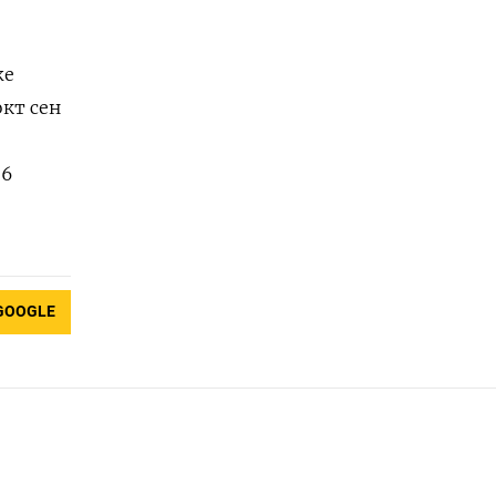
же
окт сен
 6
GOOGLE