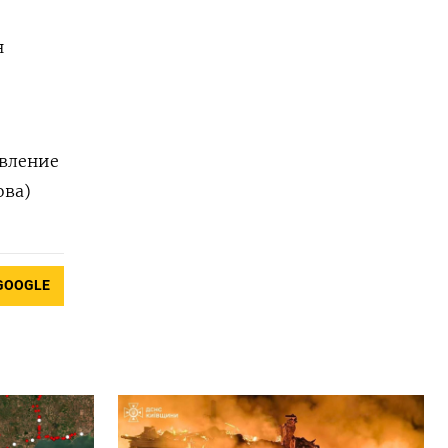
н
авление
ова)
GOOGLE