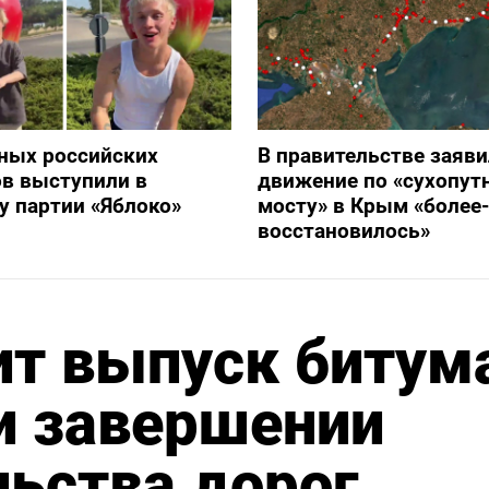
ных российских
В правительстве заяви
в выступили в
движение по «сухопут
 партии «Яблоко»
мосту» в Крым «более
восстановилось»
ит выпуск битум
ри завершении
льства дорог