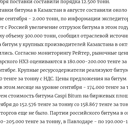
бря поставки составили порядка 12.500 тонн.
вки битума в Казахстан в августе составили около 
не сентября - 2.000 тонн, по информации экспедито
т с Россией увеличение отгрузок битума в этом году
му объему 300.000 тонн, сообщил отраслевой источн
битум у крупных производителей Казахстана в окт
лись. Согласно мониторингу Рейтер, рыночные цен
рского НХЗ оцениваются в 180.000-200.000 тенге за
сентябре. Крупные ресурсодержатели реализуют биту
0 тенге за тонну с НДС. Цены предложения на битум
в этом месяце на уровне сентября - 174.000 тенге за
тем стоимость битума Caspi Bitum на биржевых пло
бря до 152.576 тенге за тонну со 158.867 тенге за то
е торгов еще не было. Партии российского битума в 
0-205.000 тенге за тонну, в Павлодаре - по 190.000-