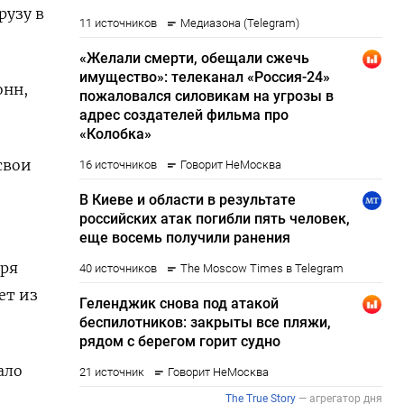
рузу в
онн,
свои
бря
ет из
ало