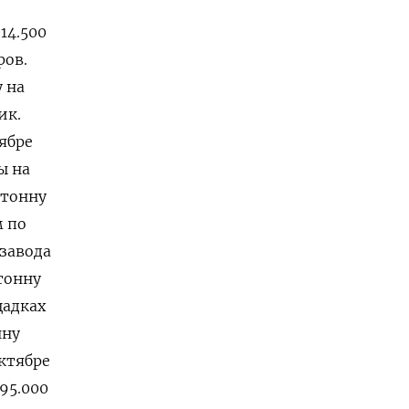
14.500
ров.
 на
ик.
ябре
ы на
 тонну
м по
 завода
 тонну
щадках
нну
октябре
195.000