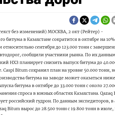
текст без изменений) МОСКВА, 2 окт (Рейтер) -
о битума в Казахстане сократится в октябре на 10%
относительно сентября до 123.000 тонн с заверше
автодорог, сообщили участники рынка. По их данным
кий НХЗ планирует снизить выпуск битума до 40.00
е. Caspi Bitum сохранил план на уровне 50.000 тонн, н
изводства битума на заводе может оказаться ниже
пуска битума в октябре до 33.000 тонн с около 27.00
ранения спроса в южных областях Казахстана. Qazaq 
ует российский гудрон. По данным экспедиторов, в 
aq Bitum вырос до 28.500 тонн с 19.800 тонн в июле, 