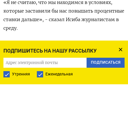
«Я не считаю, что мы находимся в условиях,
которые заставили бы нас повышать процентные
ставки дальше», - сказал Исиба журналистам в
среду.
Иена подешевела к 15:46 МСК на 1,23%​ до 145,32
ПОДПИШИТЕСЬ НА НАШУ РАССЫЛКУ
за доллар: валютные трейдеры, по всей
видимости, сократили ожидания об
ПОДПИСАТЬСЯ
ужесточении денежно-кредитной политики
Утренняя
Еженедельная
Банка Японии.
Назначенный Исибой министр экономического
блока Рёсэй Акадзава в среду также выразил
надежду, что центробанк будет проявлять
осторожность в вопросе дальнейшего
повышения ставок.