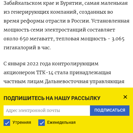
Забайкальском крае и Бурятии, самая маленькая
из генерирующих компаний, созданных во
время реформы отрасли в России. Установленная
мощность семи электростанций составляет
около 650 мегаватт, тепловая мощность - 3.065
гигакалорий в час.
С января 2022 года контролирующим
акционером ТГК-14 стала принадлежащая
частным лицам Дальневосточная управляющая
компания, купившая доли у структур РЖД и НПФ
ПОДПИШИТЕСЬ НА НАШУ РАССЫЛКУ
Благосостояние.
ПОДПИСАТЬСЯ
Выручка энергокомпании в 2023 году выросла на
Утренняя
Еженедельная
18,1% до 16,9 миллиарда рублей, EBITDA
увеличилась на 57,1% до 3 миллиардов рублей,