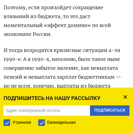
Поэтому, если произойдет сокращение
вливаний из бюджета, то это даст
моментальный «эффект домино» по всей
экономике России.
И тогда возродятся кризисные ситуации а-ля
1990-е. А в 1990-х, напомню, было такое ныне
совершенно забытое явление, как невыплата
пенсий и невыплата зарплат бюджетникам —
но не всем, конечно, выплаты из бюджета
на оборону никуда не денутся, а вот деньги
ПОДПИШИТЕСЬ НА НАШУ РАССЫЛКУ
на образование, на здравоохранение и так
ПОДПИСАТЬСЯ
далее — могут и кончиться. Истории
с задержками заплат школьным учителям
Утренняя
Еженедельная
и врачам мы уже в недавнее время слышали.