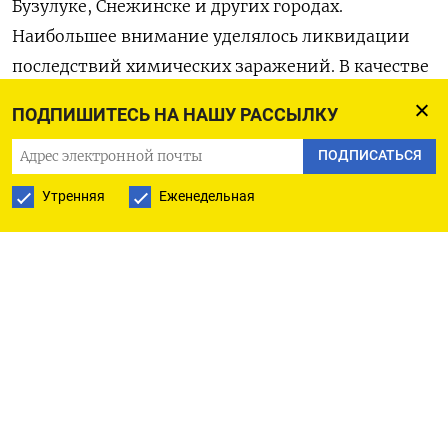
Бузулуке, Снежинске и других городах.
Наибольшее внимание уделялось ликвидации
последствий химических заражений. В качестве
учебной вводной использовалась ситуация
ПОДПИШИТЕСЬ НА НАШУ РАССЫЛКУ
«применения противником воздушного
ядерного удара по объектам инфраструктуры».
ПОДПИСАТЬСЯ
Утренняя
Еженедельная
В минувшую среду в России провели массовую
проверку систем оповещения населения. Учения
прошли в Химках, Омске, Перми, Самаре
и других городах.
25 сентября президент РФ Владимир Путин
объявил, что Россия меняет свою ядерную
доктрину и существенно расширяет список
оснований для применения ядерного оружия.