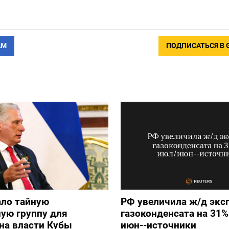
АМ
ПОДПИСАТЬСЯ В 
ало тайную
РФ увеличила ж/д экс
ую группу для
газоконденсата на 31%
на власти Кубы
июн--источники