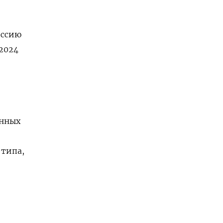
оссию
 2024
енных
 типа,