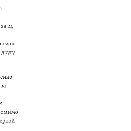
о
за 24
альянс.
 другу
оенно-
еза
н
и
 помимо
дерной