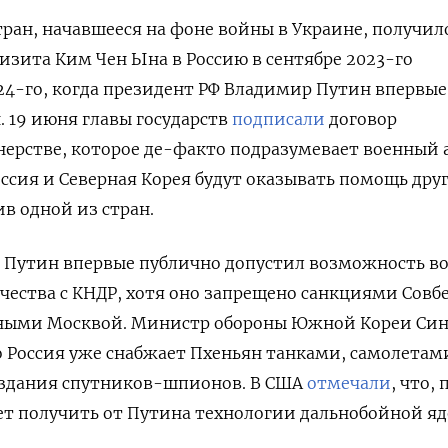
тран, начавшееся на фоне войны в Украине, получил
изита Ким Чен Ына в Россию в сентябре 2023-го
24-го, когда президент РФ Владимир Путин впервые 
.
19 июня главы государств
подписали
договор
нерстве, которое де-факто подразумевает военный 
ссия и Северная Корея будут оказывать помощь друг
ив одной из стран.
, Путин впервые публично допустил возможность в
чества с КНДР, хотя оно запрещено санкциями Совб
ными Москвой. Министр обороны Южной Кореи Си
о Россия уже снабжает Пхеньян танками, самолетам
оздания спутников-шпионов. В США
отмечали
, что,
ет получить от Путина технологии дальнобойной я