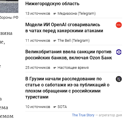
бороны РФ
овина
е,
е
в
лема
бъемом