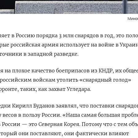
Мино
яет в Россию порядка 3 млн снарядов в год, это пол
орые российская армия использует на войне в Украин
точники в западной разведке.
я на плохое качество боеприпасов из КНДР, их обще
 российским войскам утолить «снарядный голод»
фронте, таких, как захват Угледара.
едки Кирилл Буданов заявлял, что поставки снарядо
 весов в пользу России. «Наша самая большая проб
в России — это Северная Корея. Потому что с тем о
оторый они поставляют, они фактически влияют