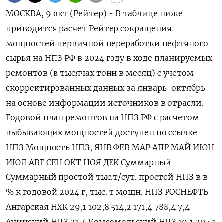
МОСКВА, 9 окт (Рейтер) - В таблице ниже приводится расчет Рейтер сокращения мощностей первичной переработки нефтяного сырья на НПЗ РФ в 2024 году в ходе планируемых ремонтов (в тысячах тонн в месяц) с учетом скорректированных данных за январь-октябрь на основе информации источников в отрасли. Годовой план ремонтов на НПЗ РФ с расчетом выбывающих мощностей доступен по ссылке НПЗ Мощность НПЗ, ЯНВ ФЕВ МАР АПР МАЙ ИЮН ИЮЛ АВГ СЕН ОКТ НОЯ ДЕК Суммарный Суммарный простой тыс.т/сут. простой НПЗ в в % к годовой 2024 г, тыс. т мощн. НПЗ РОСНЕФТЬ Ангарская НХК 29,1 102,8 514,2 171,4 788,4 7,4 Ачинский НПЗ 21,4 Комсомольский НПЗ 19,1 207,1 221,3 214,2 409,9 685,5 402,7 221,3 214,2 42,8 2.619,1 37,5 Куйбышевский НПЗ 20,0 179,9 599,7 150,0 929,6 12,7 Саратовский НПЗ 20,0 Новокуйбышевский НПЗ 23,6 235,9 731,3 188,7 1.155,9 13,4 Рязанская НПК 51,8 174,8 163,6 729,5 215,6 191,7 477,1 511,2 243,2 169,2 174,8 3.050,7 16,1 Сызранский НПЗ 24,2 221,0 206,8 444,9 513,3 530,4 367,9 221,0 221,0 213,9 221,0 213,9 221,0 3.596,2 40,6 Туапсинский НПЗ 34,3 240,0 994,4 1.063,0 891,5 514,4 960,1 102,9 531,5 5.297,8 42,3 Ново-Уфимский НПЗ 21,2 70,7 117,9 39,3 227,9 3,0 Уфанефтехим 27,1 177,0 165,6 177,0 171,3 177,0 171,3 177,0 177,0 171,3 57,1 1.621,6 16,4 Уфимский НПЗ 18,9 Итого Роснефть * 332,2 812,9 1.737,4 2.815,6 2.605,6 1.973,3 2.184,8 903,7 1.199,3 1.860,7 2.069,1 689,7 435,2 19.287,3 15,9 ЛУКОЙЛ ВолгоградНП 46,6 134,2 298,7 134,2 146,0 789,9 278,1 60,6 325,5 129,9 134,2 2.431,3 14,3 НижегородНОС 48,6 59,7 514,2 771,3 797,0 617,0 48,9 309,1 3.117,3 17,6 Пермнефтеоргсинтез 37,1 26,1 26,1 0,2 УхтаНП 17,7 199,8 417,3 617,1 9,5 Итого Лукойл 150,0 194,0 298,7 648,4 943,4 1.586,9 895,1 60,6 325,5 378,6 860,6 6.191,8 11,3 ГАЗПРОМНЕФТЬ Московский НПЗ 37,1 34,3 320,0 400,0 211,4 965,7 7,1 Омский НПЗ 63,5 96,0 675,4 685,7 1.457,2 6,3 Итого Газпромнефть * 122,1 34,3 320,0 400,0 96,0 675,4 897,1 2.422,8 5,4 Антипинский НПЗ 26,0 69,8 65,3 69,8 67,5 69,8 67,5 69,8 69,8 390,2 84,0 67,5 69,8 1.160,4 12,2 Астраханский ГПЗ 8,3 16,7 16,7 183,5 250,2 258,5 725,6 23,8 Афипский НПЗ 18,6 33,4 33,4 0,5 Газпромнефтехим Салават 28,6 228,6 182,9 411,5 3,9 Ильский НПЗ 18,4 41,1 82,3 4,4 8,2 151,2 241,8 90,5 123,8 87,6 140,7 174,9 1.146,6 17,1 КиришиНОС 57,4 160,0 208,0 65,1 21,7 454,8 2,2 Краснодарский НПЗ 8,6 124,0 116,0 124,0 120,0 142,3 120,0 124,0 124,0 120,0 124,0 188,6 124,0 1.550,8 49,6 Марийский НПЗ 4,3 53,0 49,6 53,0 77,0 104,5 91,3 53,0 53,0 51,3 53,0 51,3 53,0 743,1 47,0 НОВАТЭК Усть-Луга 17,1 188,5 197,1 120,0 505,6 8,1 Новошахтинский ЗНП 14,3 28,6 178,5 35,7 57,1 357,0 442,7 221,3 214,2 221,3 35,7 1.792,1 34,4 ОрскНОС 16,5 33,8 347,6 5,8 169,2 556,4 9,3 Сургутский ЗСК 11,4 137,2 137,2 3,3 ТАИФ-НК 20,9 37,2 42,9 420,0 45,8 28,6 574,4 7,5 Хабаровский НПЗ 14,3