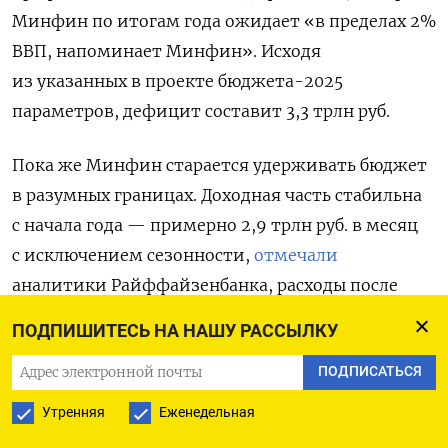
Минфин по итогам года ожидает «в пределах 2%
ВВП, напоминает Минфин». Исходя
из указанных в проекте бюджета-2025
параметров, дефицит составит 3,3 трлн руб.
Пока же Минфин старается удерживать бюджет
в разумных границах. Доходная часть стабильна
с начала года — примерно 2,9 трлн руб. в месяц
с исключением сезонности,
отмечали
аналитики Райффайзенбанка, расходы после
всплеска в начале года, связанного
ПОДПИШИТЕСЬ НА НАШУ РАССЫЛКУ
с авансированием, тоже равномерны, без
ПОДПИСАТЬСЯ
всплесков. Они
не видят
рисков, связанных
с покрытием дефицита в этом году, несмотря
Утренняя
Еженедельная
на сложности с размещением ОФЗ при