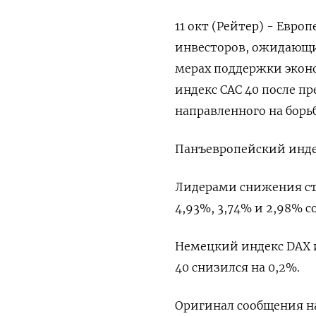
11 окт (Рейтер) - Евр
инвесторов, ожидающи
мерах поддержки экон
индекс CAC 40 после п
направленного на бор
Панъевропейский индек
Лидерами снижения ста
4,93​%, 3,74% и 2,98% 
Немецкий индекс DAX и
40 снизился на 0,2%.
Оригинал сообщения на