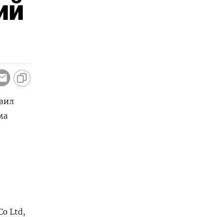
ий
овил
ма
Co Ltd,