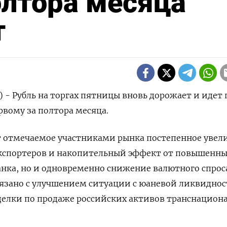
олтора месяца
т
) - Рубль на торгах пятницы вновь дорожает и идет 
рвому за полтора месяца.
 отмечаемое участниками рынка постепенное увел
кспортеров и накопительный эффект от повышенн
нка, но и одновременно снижение валютного спрос
язано с улучшением ситуации с юаневой ликвиднос
делки по продаже российских активов транснацион