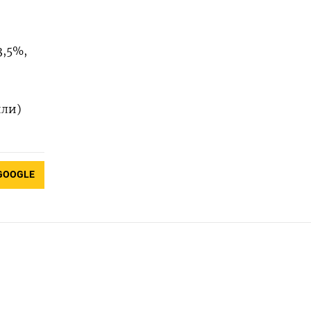
3,5%,
йли)
GOOGLE