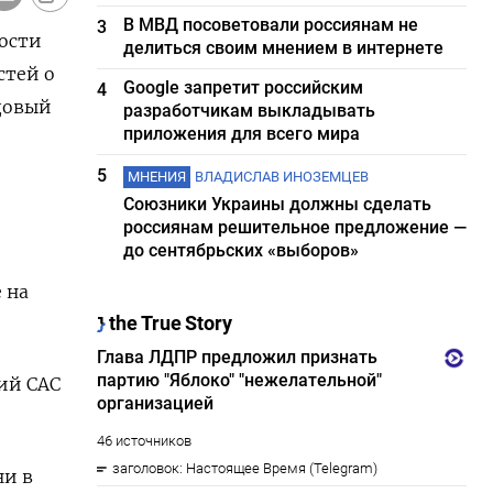
В МВД посоветовали россиянам не
3
ности
делиться своим мнением в интернете
стей о
Google запретит российским
4
довый
разработчикам выкладывать
приложения для всего мира
5
МНЕНИЯ
ВЛАДИСЛАВ ИНОЗЕМЦЕВ
Союзники Украины должны сделать
россиянам решительное предложение —
до сентябрьских «выборов»
 на
ий CAC
ни в