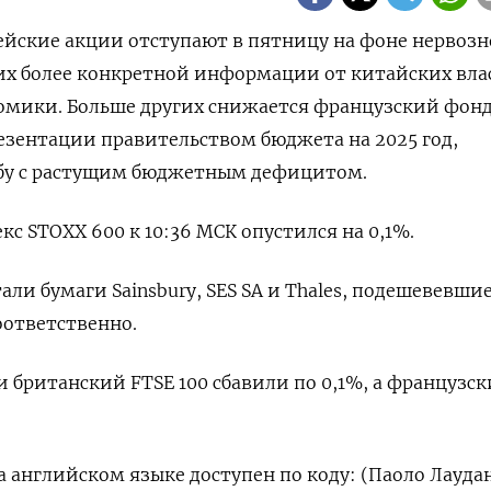
опейские акции отступают в пятницу на фоне нервоз
х более конкретной информации от китайских вла
омики. Больше других снижается французский фон
резентации правительством бюджета на 2025 год,
ьбу с растущим бюджетным дефицитом.
с STOXX 600 к 10:36 МСК опустился на 0,1%.
ли бумаги Sainsbury, SES SA и Thales, подешевевшие
соответственно.
 британский FTSE 100 сбавили по 0,1%, а французск
 английском языке доступен по коду: (Паоло Лауда