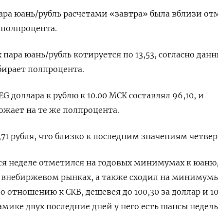
пара юань/рубль расчетами «завтра» была вблизи от
т полпроцента.
пара юань/рубль котируется по 13,53, согласно дан
абирает полпроцента.
 доллара к рублю к 10.00 МСК составлял 96,10, и
ожает на те же полпроцента.
,71 рубля, что близко к последним значениям четвер
я неделе отметился на годовых минимумах к юаню, 
а внебиржевом рынках, а также сходил на минимумы
 отношению к СКВ, дешевея до 100,30 за доллар и 10
амике двух последние дней у него есть шансы недел