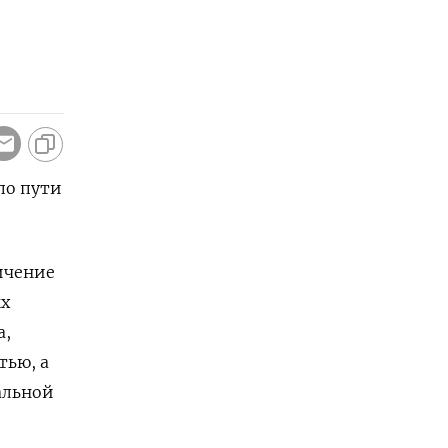
по пути
ичение
ых
а,
тью, а
альной