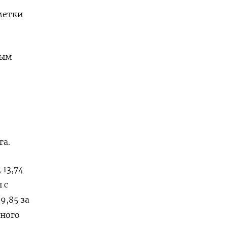
метки
ным
га.
13,74
 с
9,85 за
ьного