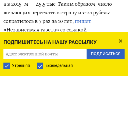
а в 2015-м — 45,5 тыс. Таким образом, число
желающих переехать в страну из-за рубежа
сократилось в 7 раз за 10 лет,
пишет
«Независимая газета» со ссылкой
на статистику МВД.
ПОДПИШИТЕСЬ НА НАШУ РАССЫЛКУ
Аналитики объясняют резкое падение
ПОДПИСАТЬСЯ
популярности госпрограммы рядом
Утренняя
Еженедельная
факторов. Во-первых, сказывается политическая
ситуация, связанная с войной России в Украине,
заявила эксперт Форума переселенческих
организаций Галина Рагозина. Еще одной
причиной стали антимигрантские меры. Здесь
самой большой проблемой Рагозина назвала
необходимость сдавать экзамен по русскому