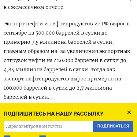
в ежемесячном отчете.
Экспорт нефти и нефтепродуктов из РФ вырос в
сентябре на 500.000 баррелей в сутки до
примерно 7,5 миллиона баррелей в сутки,
главным образом из-за увеличения экспортных
отгрузок нефти на 420.000 баррелей в сутки до
4,84 миллиона баррелей в сутки, тогда как
экспорт нефтепродуктов вырос примерно на
100.000 баррелей в сутки до 2,7 миллиона
баррелей в сутки.
Объемы экспорта из РФ упали в сентябре в
ПОДПИШИТЕСЬ НА НАШУ РАССЫЛКУ
направлении Турции, Индии, Африки и
ПОДПИСАТЬСЯ
Ближнего Востока на 100.000-400.000 баррелей в