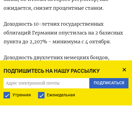
ожидается, снизит процентные ставки.
Доходность 10-летних государственных
облигаций Германии опустилась на 2 базисных
пункта до 2,207% - минимума с 4 октября.
Доходность двухлетних немецких бондов,
наиболее чувствительных к ожиданиям
ПОДПИШИТЕСЬ НА НАШУ РАССЫЛКУ
изменения ставки ЕЦБ, снизилась почти на 2 б.п.
ПОДПИСАТЬСЯ
до 2,197%, также приблизившись к более чем
недельному минимуму.
Утренняя
Еженедельная
Доходность двухлетних британских
гособлигаций резко упала после данных,
указавших на более сильное, чем ожидалось,