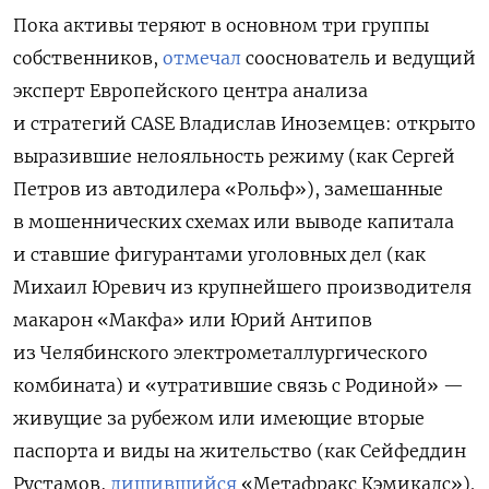
Пока активы теряют в основном три группы
собственников,
отмечал
сооснователь и ведущий
эксперт Европейского центра анализа
и стратегий CASE Владислав Иноземцев: открыто
выразив­шие нелояльность режиму (как Сергей
Петров из автодилера «Рольф»), замешанные
в мошеннических схемах или выводе капитала
и ставшие фигурантами уго­ловных дел (как
Михаил Юревич из крупнейшего производителя
макарон «Мак­фа» или Юрий Антипов
из Челябинского электрометаллургического
комбината) и «утратившие связь с Родиной» —
жи­вущие за рубежом или имеющие вторые
паспорта и виды на жительство (как Сейфеддин
Рустамов,
лишившийся
«Метафракс Кэмикалс»).