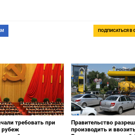
АМ
ПОДПИСАТЬСЯ В 
ачали требовать при
Правительство разре
а рубеж
производить и ввозить