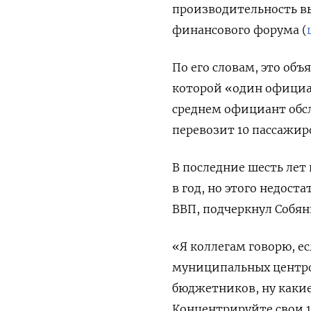
производительность вы
финансового форума (
По его словам, это об
которой «один официан
среднем официант обсл
перевозит 10 пассажир
В последние шесть лет 
в год, но этого недост
ВВП, подчеркнул Собян
«Я коллегам говорю, е
муниципальных центров
бюджетников, ну какие
Концентрируйте свои 