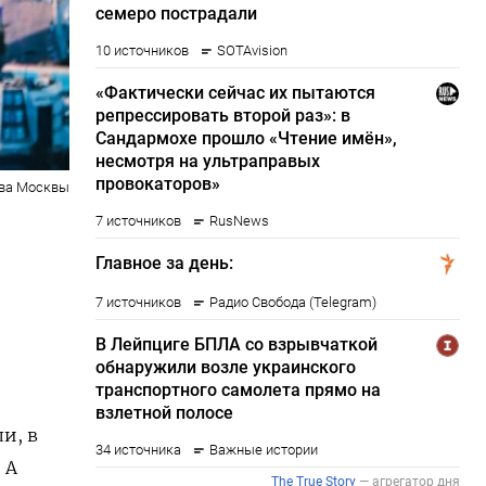
тва Москвы
и, в
 А