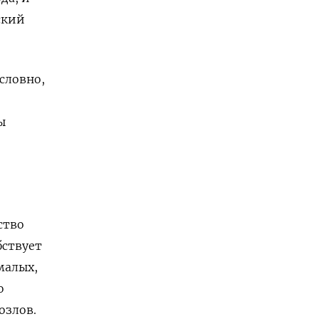
ский
словно,
ы
ство
бствует
малых,
ю
озлов.