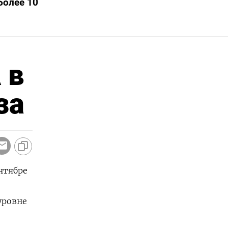
более 10
 в
за
ентябре
уровне