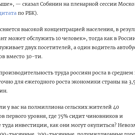
ше», — сказал Собянин на пленарной сессии Моско
цитата
по РБК).
ъясняется высокой концентрацией населения, в резул
т может обслужить 10 человек», тогда как в России
уживает двух посетителей, а один водитель автобу
ов вместо 30-ти.
производительность труда россиян росла в среднем 
аточно для ежегодного роста экономики страны на 3
ин.
сли у вас на полмиллиона сельских жителей 40
 первого уровня, где 75% сидит чиновников и
 туда инвестиции, как они могут окупиться? Нево
100-тысячные, 200-тысячные, полумиллионные горо