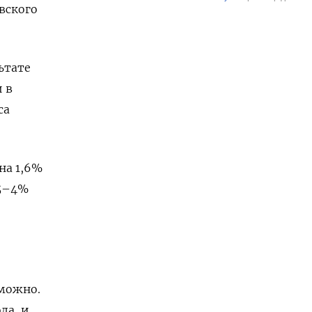
вского
ьтате
 в
са
на 1,6%
,5–4%
зможно.
да, и