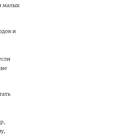
я малых
одов и
если
шие
тать
р,
у,