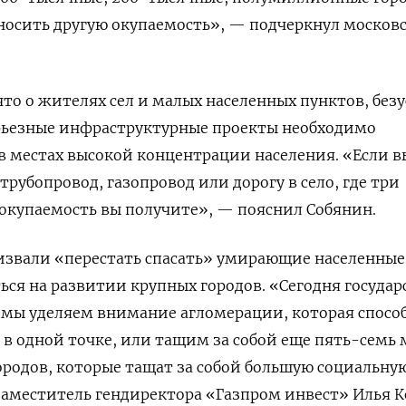
носить другую окупаемость», — подчеркнул москов
что о жителях сел и малых населенных пунктов, безу
ерьезные инфраструктурные проекты необходимо
в местах высокой концентрации населения. «Если в
рубопровод, газопровод или дорогу в село, где три
окупаемость вы получите», — пояснил Собянин.
извали «перестать спасать» умирающие населенные
ься на развитии крупных городов. «Сегодня государ
 мы уделяем внимание агломерации, которая спосо
в одной точке, или тащим за собой еще пять-семь 
родов, которые тащат за собой большую социальну
аместитель гендиректора «Газпром инвест» Илья К