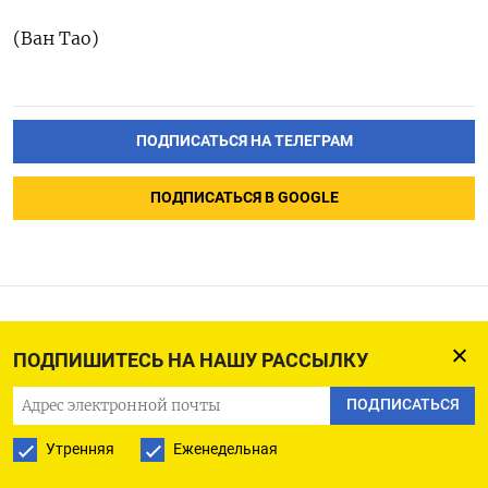
(Ван Тао)
ПОДПИСАТЬСЯ НА ТЕЛЕГРАМ
ПОДПИСАТЬСЯ В GOOGLE
Нефть может показать
ПОДПИШИТЕСЬ НА НАШУ РАССЫЛКУ
максимальную недельную
ПОДПИСАТЬСЯ
просадку более чем за
месяц
Утренняя
Еженедельная