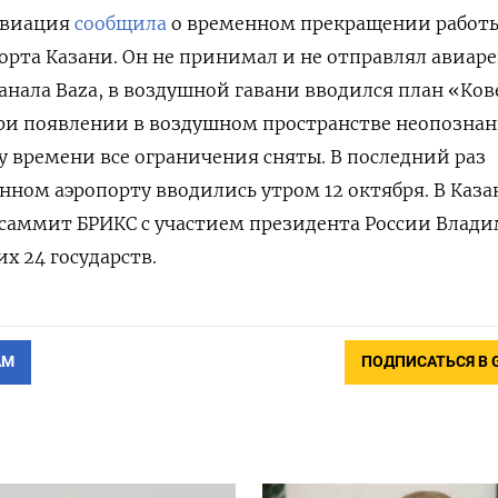
савиация
сообщила
о временном прекращении работ
рта Казани. Он не принимал и не отправлял авиаре
нала Baza, в воздушной гавани вводился план «Ков
ри появлении в воздушном пространстве неопозна
 времени все ограничения сняты. В последний раз
нном аэропорту вводились утром 12 октября.
В Каза
 саммит БРИКС с участием президента России Влад
х 24 государств.
АМ
ПОДПИСАТЬСЯ В 