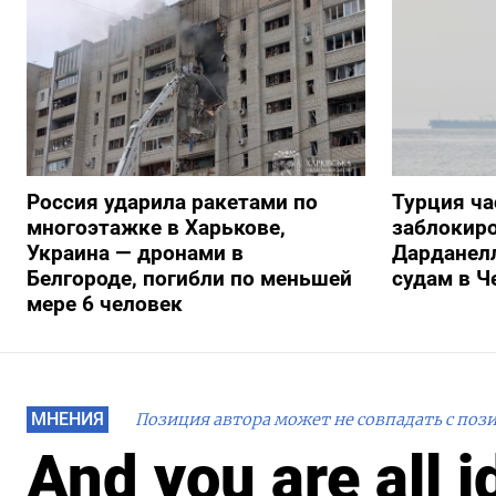
Россия ударила ракетами по
Турция ча
многоэтажке в Харькове,
заблокиро
Украина — дронами в
Дарданелл
Белгороде, погибли по меньшей
судам в Ч
мере 6 человек
МНЕНИЯ
Позиция автора может не совпадать с поз
And you are all i