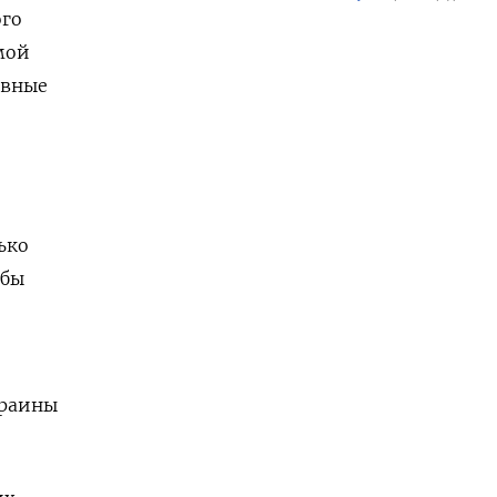
ого
мой
ивные
ько
ьбы
краины