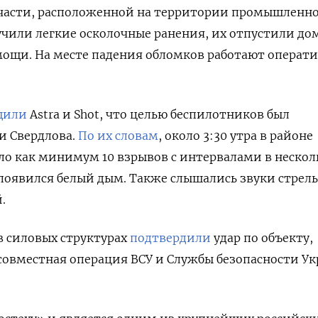
части, расположенной на территории промышленн
чили легкие осколочные ранения, их отпустили до
мощи. На месте падения обломков работают операт
щили
Astra и Shot, что целью беспилотников был
и Свердлова.
По их словам
, около 3:30 утра в районе
ло как минимум 10 взрывов с
интервалами в нескол
м появился белый дым. Также слышались звуки стрел
.
в силовых структурах
подтвердили
удар по объекту,
 совместная операция ВСУ и Службы безопасности У