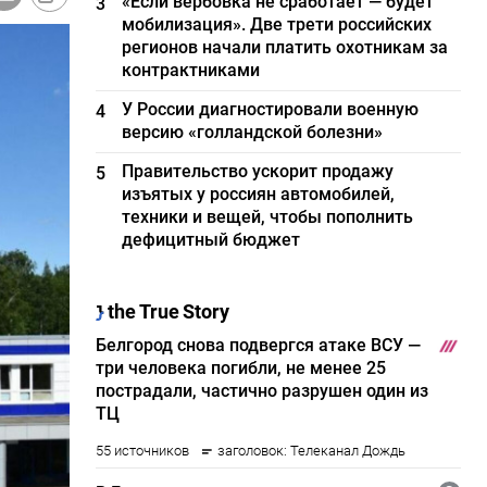
«Если вербовка не сработает — будет
3
мобилизация». Две трети российских
регионов начали платить охотникам за
контрактниками
У России диагностировали военную
4
версию «голландской болезни»
Правительство ускорит продажу
5
изъятых у россиян автомобилей,
техники и вещей, чтобы пополнить
дефицитный бюджет