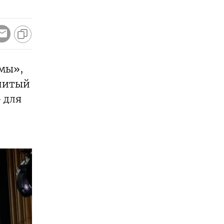
рмы»,
енитый
 для