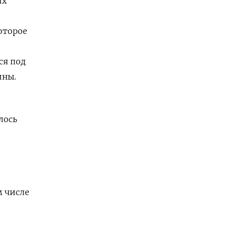
их
оторое
ся под
ины.
лось
м числе