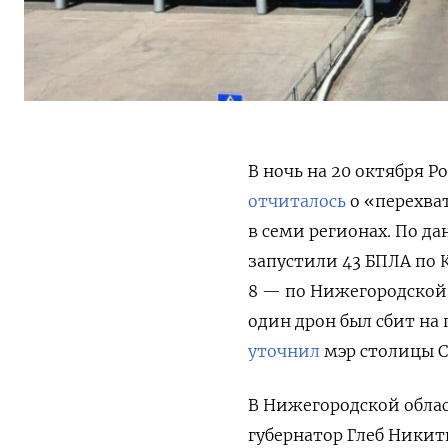
В ночь на 20 октября 
отчиталось
о «перехва
в семи регионах. По д
запустили 43 БПЛА по 
8 — по Нижегородской,
один дрон был сбит на
уточнил
мэр столицы С
В Нижегородской обла
губернатор Глеб Никити