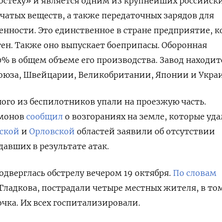
остеху» и является одним из крупнейших российск
атых веществ, а также передаточных зарядов для
ности. Это единственное в стране предприятие, к
ген. Также оно выпускает боеприпасы. Оборонная
% в общем объеме его производства. Завод находит
оюза, Швейцарии, Великобритании, Японии и Укра
ого из беспилотников упали на проезжую часть.
амонов
сообщил
о возгораниях на земле, которые уда
ской
и
Орловской
областей заявили об отсутствии
авших в результате атак.
одверглась обстрелу вечером 19 октября.
По словам
 Гладкова, пострадали четыре местных жителя, в то
чка. Их всех госпитализировали.