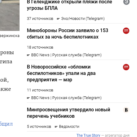
Дзержинска
ороны
 типа
кой,
акже
бщил