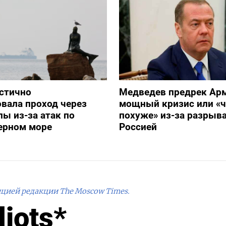
стично
Медведев предрек Ар
вала проход через
мощный кризис или «ч
ы из-за атак по
похуже» из-за разрыва
ерном море
Россией
ицией редакции The Moscow Times.
diots*