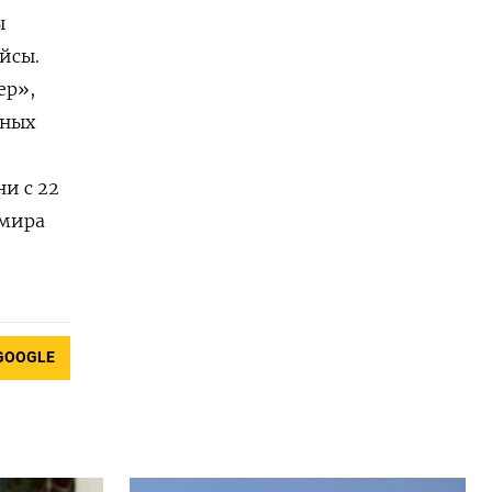
ы
йсы.
ер»,
нных
ни с 22
имира
GOOGLE