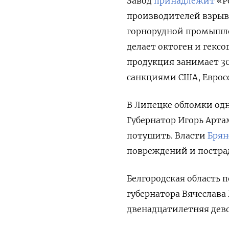
Завод
принадлежит
«Р
производителей взрывч
горнорудной промышлен
делает октоген и гексо
продукция занимает 30
санкциями США, Еврос
В Липецке обломки одн
Губернатор Игорь Арт
потушить. Власти
Брян
повреждений и пострад
Белгородская область п
губернатора Вячеслава
двенадцатилетняя дево