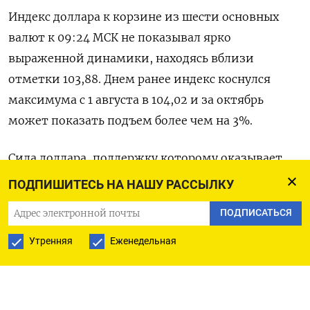
Индекс доллара к корзине из шести основных
валют к 09:24 МСК не показывал ярко
выраженной динамики, находясь вблизи
отметки 103,88. Днем ранее индекс коснулся
максимума с 1 августа в 104,02 и за октябрь
может показать подъем более чем на 3%.
Сила доллара, поддержку которому оказывает
рост доходности госбондов США, держит под
ПОДПИШИТЕСЬ НА НАШУ РАССЫЛКУ
давлением иену, евро и фунт. Эта картина
ПОДПИСАТЬСЯ
формировалась на протяжении нескольких
недель, после того как данные показали, что
Утренняя
Еженедельная
экономика США остается в хорошей форме;
трейдеры сворачивают ставки на крупные и
быстрые снижения ставки по федеральным