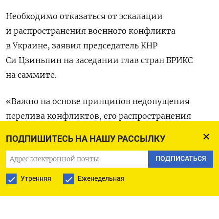
Необходимо отказаться от эскалации
и распространения военного конфликта
в Украине, заявил председатель КНР
Си Цзиньпин на заседании глав стран БРИКС
на саммите.
«Важно на основе принципов недопущения
перелива конфликтов, его распространения
на третьи страны и избежания эскалации боевых
ПОДПИШИТЕСЬ НА НАШУ РАССЫЛКУ
действий, а также отказа от подливания масла
ПОДПИСАТЬСЯ
в огонь содействовать скорейшей деэскалации
ситуации», —
цитирует
главу КНР РБК.
Утренняя
Еженедельная
По его словам, Китай, Бразилия и страны
Глобального Юга создали группу «друзей мира»,