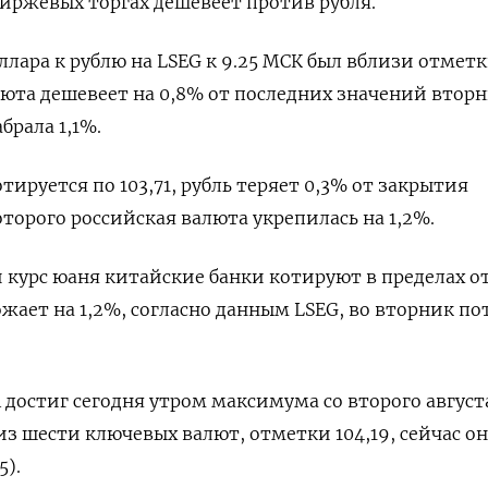
иржевых торгах дешевеет против рубля.
лара к рублю на LSEG к 9.25 МСК был вблизи отмет
люта дешевеет на 0,8% от последних значений вторн
брала 1,1%.
отируется по 103,71, рубль теряет 0,3% от закрытия
торого российская валюта укрепилась на 1,2%.
курс юаня китайские банки котируют в пределах о
орожает на 1,2%, согласно данным LSEG, во вторник по
 достиг сегодня утром максимума со второго август
з шести ключевых валют, отметки 104,19, сейчас он
5).