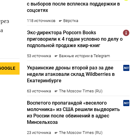
ерез
да
GOOGLE