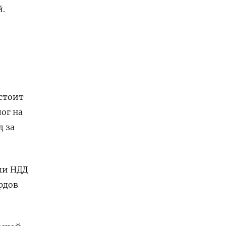
й.
стоит
ог на
д за
ми НДД
рдов