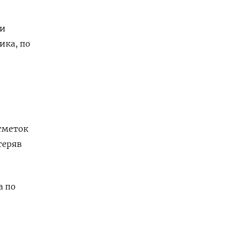
ки
ика, по
тметок
теряв
а по