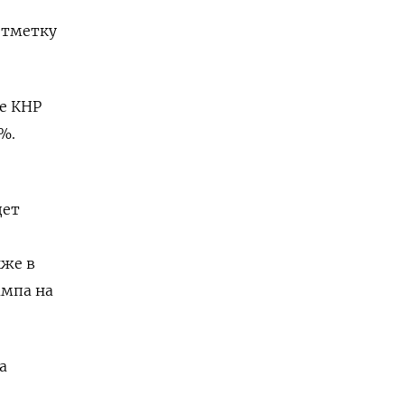
отметку
е КНР
%.
дет
же в
ампа на
а