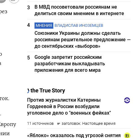
В МВД посоветовали россиянам не
3
рез
делиться своим мнением в интернете
4
МНЕНИЯ
ВЛАДИСЛАВ ИНОЗЕМЦЕВ
Союзники Украины должны сделать
россиянам решительное предложение —
до сентябрьских «выборов»
ю
Google запретит российским
5
в
разработчикам выкладывать
приложения для всего мира
ток.
-
Европу
ении