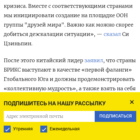
кризиса. Вместе с соответствующими странами
мы инициировали создание на площадке ООН
группы "друзей мира". Важно как можно скорее
добиться деэскалации ситуации», —
сказал
Си
Цзиньпин.
После этого китайский лидер
заявил
, что страны
БРИКС выступают в качестве «первой фаланги»
Глобального Юга и должны продемонстрировать
«коллективную мудрость», а также взять на себя
ответственность за то, чтобы «поддержать мир
ПОДПИШИТЕСЬ НА НАШУ РАССЫЛКУ
и добиться всеобщей безопасности».
ПОДПИСАТЬСЯ
Накануне, 23 октября, Си Цзиньпин также в
Утренняя
Еженедельная
рамках саммита БРИКС
призвал
отказаться от