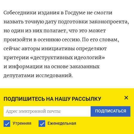
Собеседники издания в Госдуме не смогли
назвать точную дату подготовки законопроекта,
но один из них полагает, что это может
произойти в осеннюю сессию. По его словам,
сейчас авторы инициативы определяют
критерии «деструктивных идеологий»
и информации на основе заказанных
депутатами исследований.
17 октября вице-спикер Госдумы Анна Кузнецова
ПОДПИШИТЕСЬ НА НАШУ РАССЫЛКУ
заявила
о подготовке законопроекта о запрете
распространения «деструктивной
ПОДПИСАТЬСЯ
информации».
Утренняя
Еженедельная