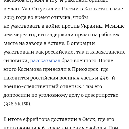
Касимов
служил в 103-й ракетной бригаде
в Улан-Удэ. Он
уехал из России в Казахстан в мае
2023 года во время отпуска, чтобы
не участвовать в войне против Украины. Меньше
чем через год его задержали прямо на рабочем
месте на заводе в Астане. В операции
участвовали как российские, так и казахстанские
силовики,
рассказывал
брат военного. После
этого Касимова привезли в Приозерск, где
находится российская военная часть и 496-й
военно-следственный отдел СК. Там его
допросили по уголовному делу о дезертирстве
(338 УК РФ)
.
В итоге ефрейтора доставили в Омск, где его
приговорили к 6 годам лишения свободы. При