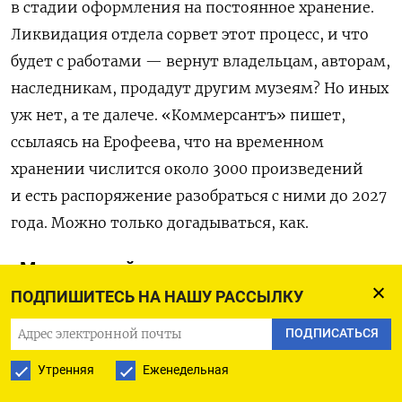
в стадии оформления на постоянное хранение.
Ликвидация отдела сорвет этот процесс, и что
будет с работами — вернут владельцам, авторам,
наследникам, продадут другим музеям? Но иных
уж нет, а те далече. «Коммерсантъ» пишет,
ссылаясь на Ерофеева, что на временном
хранении числится около 3000 произведений
и есть распоряжение разобраться с ними до 2027
года. Можно только догадываться, как.
«Мы не музей современного искусства»
ПОДПИШИТЕСЬ НА НАШУ РАССЫЛКУ
Не будет отдела — не будут и новое искусство
покупать. Это будет означать все тот же
ПОДПИСАТЬСЯ
ненавистный тренд, который мы наблюдаем
Утренняя
Еженедельная
в стране в целом: вместо устремленности