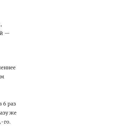
,
ой —
леннее
ем
в 6 раз
разу же
-го.