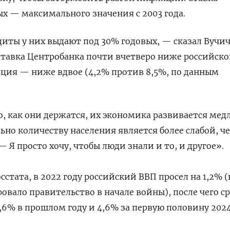
ых — максимального значения с 2003 года.
диты у них выдают под 30% годовых, — сказал Вучич
 ставка Центробанка почти вчетверо ниже российск
яция — ниже вдвое (4,2% против 8,5%, по данным
, как они держатся, их экономика развивается мед
но количеству населения является более слабой, ч
— Я просто хочу, чтобы люди знали и то, и другое».
сстата, в 2022 году российский ВВП просел на 1,2% (
овало правительство в начале войны), после чего с
3,6% в прошлом году и 4,6% за первую половину 2024