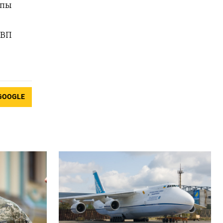
мпы
ВВП
GOOGLE