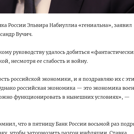
нка России Эльвира Набиуллиа «гениальна», заявил
сандр Вучич.
скому руководству удалось добиться «фантастическ
ой, несмотря ее слабость и войну.
сть российской экономики, и я поздравляю их с эт
Однако российская экономика — это экономика вое
сложно функционировать в нынешних условиях», —
мнил, что в пятницу Банк России восьмой раз подр
ку, чтобы затормозить разгон инфляции. Ставка