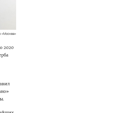
о «Москва»
о 2020
ерба
бавил
ано»
ы.
нейших