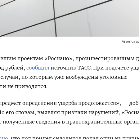
Агентств
ывшим проектам «Роснано», проинвестированным д
рд рублей,
сообщил
источник ТАСС. При подсчете ущ
 случаи, по которым уже возбуждены уголовные
ти не приводятся.
 предмет определения ущерба продолжается», — до
 По его словам, выявляя признаки нарушений, «Росн
 полученные сведения в правоохранительные орган
тно
, что
под прицел силовиков попал один из круп