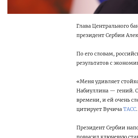
Глава Центрального ба
президент Сербии Алек
По его словам, россий
результатов с экономик
«Меня удивляет стойко
Набиуллина — гений. 
времени, и ей очень 
цитирует Вучича
ТАСС
.
Президент Сербии напо
повысил ключевую став