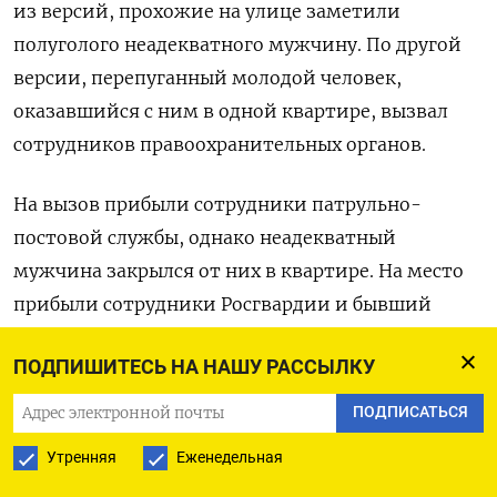
из версий, прохожие на улице заметили
полуголого неадекватного мужчину. По другой
версии, перепуганный молодой человек,
оказавшийся с ним в одной квартире, вызвал
сотрудников правоохранительных органов.
На вызов прибыли сотрудники патрульно-
постовой службы, однако неадекватный
мужчина закрылся от них в квартире. На место
прибыли сотрудники Росгвардии и бывший
наемник начал нападать на них. Силовики
ПОДПИШИТЕСЬ НА НАШУ РАССЫЛКУ
сделали предупредительный выстрел, а затем
применили оружие против нападавшего.
ПОДПИСАТЬСЯ
Утренняя
Еженедельная
По данным информированного источника
издания, застреленный мужчина — наемник