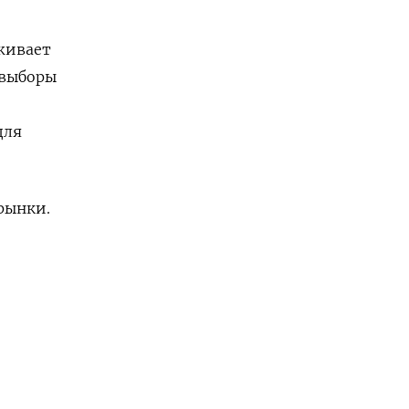
оживает
 выборы
для
рынки.