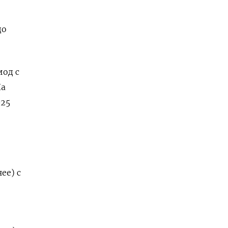
до
иод с
На
025
ее) с