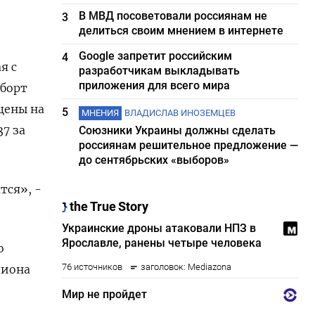
В МВД посоветовали россиянам не
3
делиться своим мнением в интернете
Google запретит российским
4
я с
разработчикам выкладывать
приложения для всего мира
-борт
 цены на
5
МНЕНИЯ
ВЛАДИСЛАВ ИНОЗЕМЦЕВ
7 за
Союзники Украины должны сделать
россиянам решительное предложение —
до сентябрьских «выборов»
тся», -
о
лиона