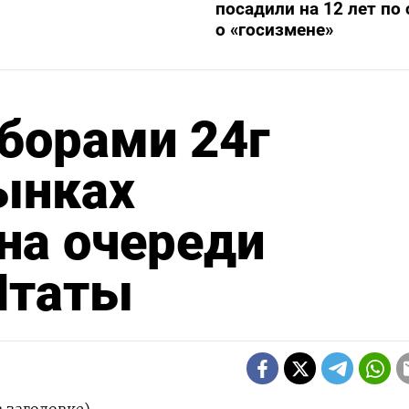
посадили на 12 лет по 
о «госизмене»
борами 24г
ынках
на очереди
Штаты