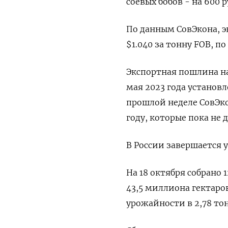
соевых бобов - на 600 р
По данным СовЭкона, э
$1.040 за тонну FOB, по
Экспортная пошлина на
мая 2023 года установле
прошлой неделе СовЭк
году, которые пока не д
В России завершается у
На 18 октября собрано 
43,5 миллиона гектаров
урожайности в 2,78 тонн