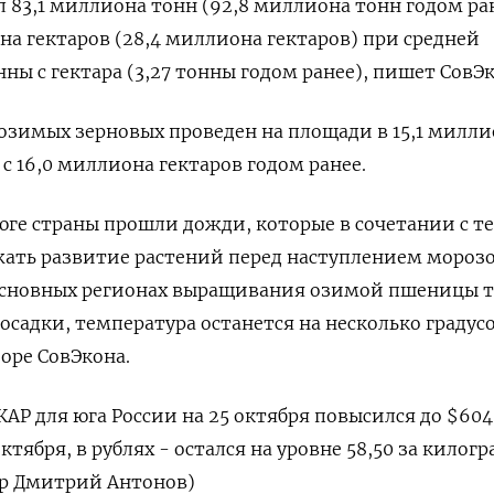
 83,1 миллиона тонн (92,8 миллиона тонн годом ран
на гектаров (28,4 миллиона гектаров) при средней
ны с гектара (3,27 тонны годом ранее), пишет СовЭк
озимых зерновых проведен на площади в 15,1 милли
с 16,0 миллиона гектаров годом ранее.
юге страны прошли дожди, которые в сочетании с т
ать развитие растений перед наступлением морозо
основных регионах выращивания озимой пшеницы 
садки, температура останется на несколько градус
оре СовЭкона.
КАР для юга России на 25 октября повысился до $604,
октября, в рублях - остался на уровне 58,50 за килог
ор Дмитрий Антонов)