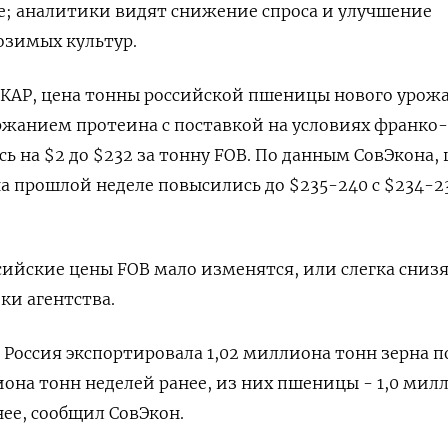
е; аналитики видят снижение спроса и улучшение
озимых культур.
КАР, цена тонны российской пшеницы нового урожа
ржанием протеина с поставкой на условиях франко
сь на $2 до $232 за тонну FOB. По данным СовЭкона,
на прошлой неделе повысились до $235-240 с $234-23
ийские цены FOB мало изменятся, или слегка снизя
ки агентства.
Россия экспортировала 1,02 миллиона тонн зерна п
иона тонн неделей ранее, из них пшеницы - 1,0 мил
нее, сообщил СовЭкон.