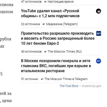
иллиона
рошлом
 рубля
ых
25
лей за
, цена