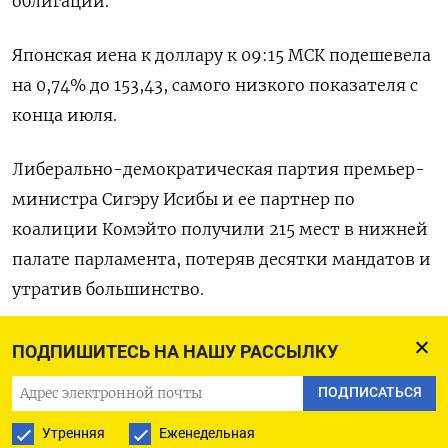
облигаций.
Японская иена к доллару к 09:15 МСК подешевела
на 0,74%​ до 153,43, самого низкого показателя с
конца июля.
Либерально-демократическая партия премьер-
министра Сигэру Исибы и ее партнер по
коалиции Комэйто получили 215 мест в нижней
палате парламента, потеряв десятки мандатов и
утратив большинство.
По мнению трейдеров, кабинет министров,
ПОДПИШИТЕСЬ НА НАШУ РАССЫЛКУ
который будет сформирован в результате
ПОДПИСАТЬСЯ
выборов, скорее всего, не будет обладать
достаточным политическим весом, чтобы
Утренняя
Еженедельная