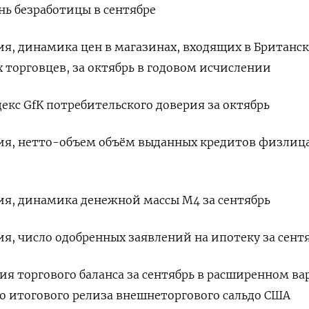
ень безработицы в сентябре
ния, динамика цен в магазинах, входящих в Британс
торговцев, за октябрь в годовом исчислении
декс GfK потребительского доверия за октябрь
ния, нетто-объем объём выданных кредитов физлиц
ния, динамика денежной массы М4 за сентябрь
ия, число одобренных заявлений на ипотеку за сент
ция торгового баланса за сентябрь в расширенном ва
о итогового релиза внешнеторгового сальдо США