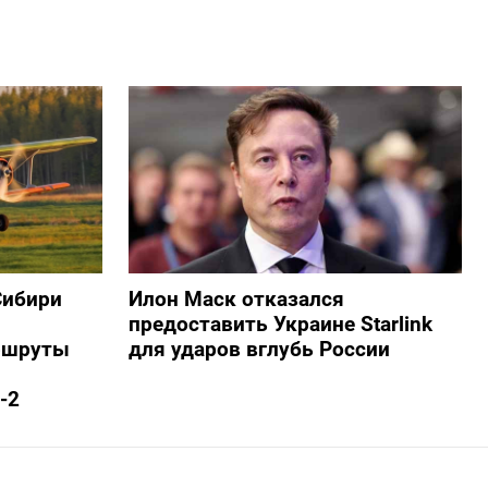
Сибири
Илон Маск отказался
предоставить Украине Starlink
ршруты
для ударов вглубь России
-2