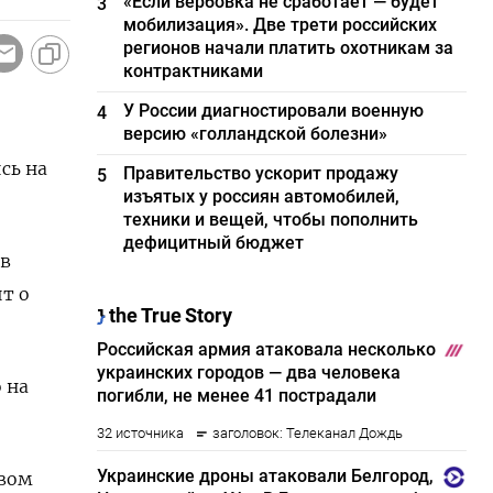
«Если вербовка не сработает — будет
3
мобилизация». Две трети российских
регионов начали платить охотникам за
контрактниками
У России диагностировали военную
4
версию «голландской болезни»
сь на
Правительство ускорит продажу
5
изъятых у россиян автомобилей,
техники и вещей, чтобы пополнить
дефицитный бюджет
 в
т о
 на
овом