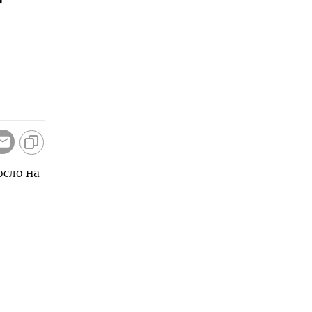
т
осло на