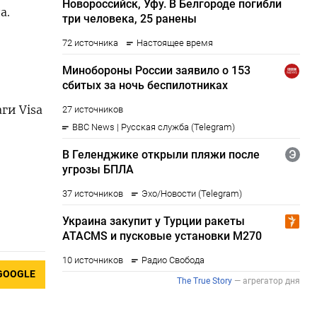
а.
ги Visa
GOOGLE