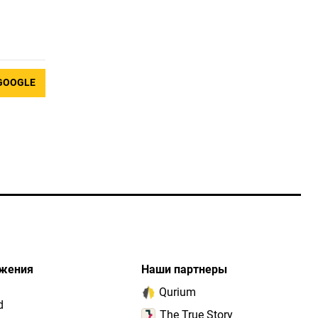
GOOGLE
жения
Наши партнеры
Qurium
d
The True Story