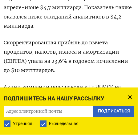
апреле-июне $4,7 миллиарда. Показатель также
оказался ниже ожиданий аналитиков в $4,2
миллиарда.
Скорректированная прибыль до вычета
процентов, налогов, износа и амортизации
(EBITDA) упала на 23,6% в годовом исчислении
до $10 миллиардов.
Акции компании подешевели к 11:38 МСК на
2,5%.
ПОДПИШИТЕСЬ НА НАШУ РАССЫЛКУ
ПОДПИСАТЬСЯ
Оригинал сообщения на английском языке
доступен по коду: (Америка Эрнандес и
Утренняя
Еженедельная
Бенджамин Малле в Париже)