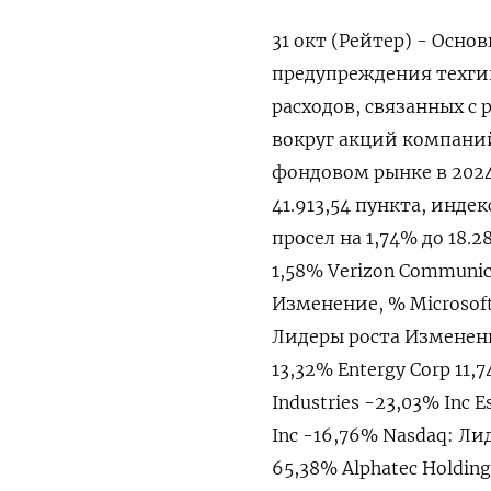
31 окт (Рейтер) - Осн
предупреждения техгиг
расходов, связанных с
вокруг акций компаний
фондовом рынке в 2024 
41.913,54 пункта, индек
просел на 1,74% до 18.2
1,58% Verizon Communic
Изменение, % Microsoft 
Лидеры роста Изменение
13,32% Entergy Corp 11
Industries -23,03% Inc 
Inc -16,76% Nasdaq: Ли
65,38% Alphatec Holdi