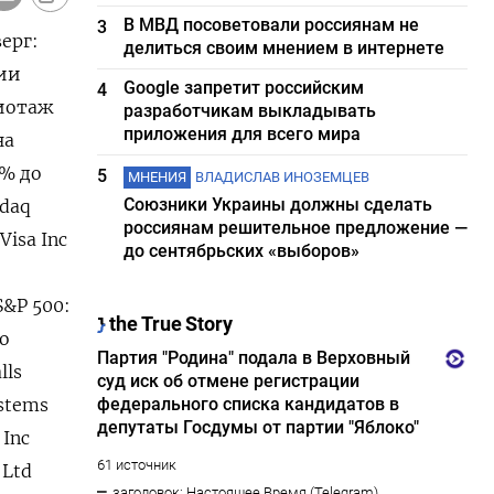
В МВД посоветовали россиянам не
3
ерг:
делиться своим мнением в интернете
нии
Google запретит российским
4
жиотаж
разработчикам выкладывать
приложения для всего мира
на
4% до
5
МНЕНИЯ
ВЛАДИСЛАВ ИНОЗЕМЦЕВ
Союзники Украины должны сделать
sdaq
россиянам решительное предложение —
Visa Inc
до сентябрьских «выборов»
S&P 500:
Co
lls
ystems
 Inc
 Ltd