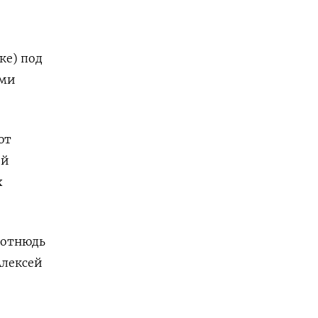
ке) под
ами
ют
ей
х
 отнюдь
Алексей