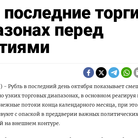
 последние торг
азонах перед
тиями
р) - Рубль в последний день октября показывает см
о узких торговых диапазонах, в основном реагируя 
нежные потоки конца календарного месяца, при эт
вуют с опаской в преддверии важных политических
й на внешнем контуре.