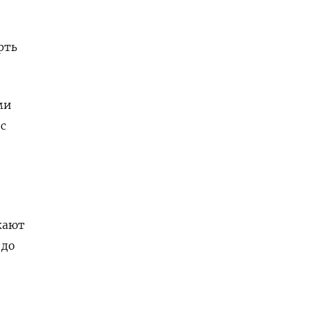
рть
ми
 с
жают
 до
.