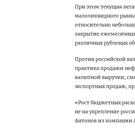
При этом текущая нега
малоликвидного рынка
относительно небольши
закрытие ежемесячных
различных рублевых об
Против российской ва
практика продажи нефт
валютной выручки, см
экспортных продаж, п
«Рост бюджетных расх
не на укрепление росси
Антонов из компании А