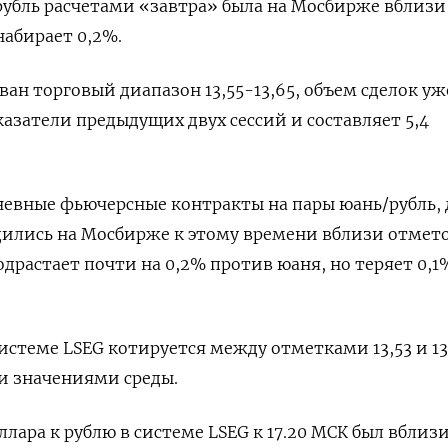
/рубль расчетами «завтра» была на Мосбирже вблизи
 набирает 0,2%.
ван торговый диапазон 13,55-13,65, объем сделок уж
азатели предыдущих двух сессий и составляет 5,4
евные фьючерсные контракты на пары юань/рубль, 
одились на Мосбирже к этому времени вблизи отметок
подрастает почти на 0,2% против юаня, но теряет 0,1
истеме LSEG котируется между отметками 13,53 и 13,
и значениями среды.
лара к рублю в системе LSEG к 17.20 МСК был вблиз