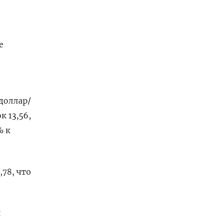
е
доллар/
 13,56,
% к
78, что
и