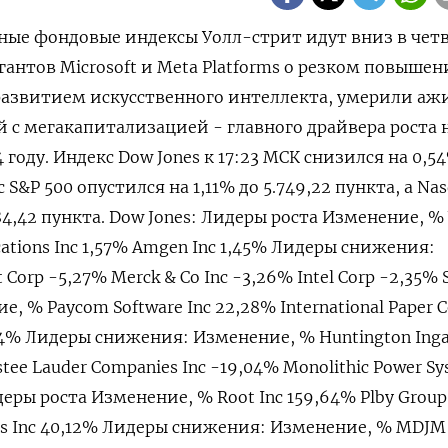
овные фондовые индексы Уолл-стрит идут вниз в четв
антов Microsoft и Meta Platforms о резком повыше
 развитием искусственного интеллекта, умерили а
 с мегакапитализацией - главного драйвера роста 
году. Индекс Dow Jones к 17:23 МСК снизился на 0,5
с S&P 500 опустился на 1,11% до 5.749,22​ пункта, а Na
84,42 пункта. Dow Jones: Лидеры роста Изменение, % 
ations Inc 1,57% Amgen Inc 1,45% Лидеры снижения:
Corp -5,27% Merck & Co Inc -3,26% Intel Corp -2,35% 
, % Paycom Software Inc 22,28% International Paper 
,74% Лидеры снижения: Изменение, % Huntington Inga
Estee Lauder Companies Inc -19,04% Monolithic Power S
деры роста Изменение, % Root Inc 159,64% Plby Group
ngs Inc 40,12% Лидеры снижения: Изменение, % MDJM