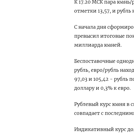
К 17.20 МСК пара юань
отметки 13,57, и рубль
С начала дня сформиро
превысил итоговые пок
миллиарда юаней.
Беспоставочные однодн
рубль, евро/рубль нах
97,03 и 105,42 - рубль 
доллару и 0,3% к евро.
Рублевый курс юаня в с
совпадает с последним
Индикативный курс дол