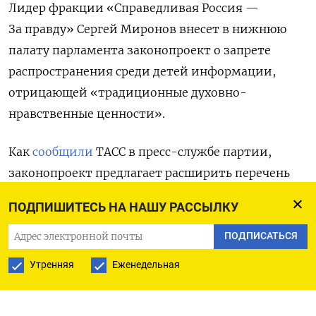
Лидер фракции «Справедливая Россия —
За правду» Сергей Миронов внесет в нижнюю
палату парламента законопроект о запрете
распространения среди детей информации,
отрицающей «традиционные духовно-
нравственные ценности».
Как
сообщили
ТАСС в пресс-службе партии,
законопроект предлагает расширить перечень
видов вредной для детей информации. К такой
ПОДПИШИТЕСЬ НА НАШУ РАССЫЛКУ
информации предлагается отнести оскорбление
или отрицание традиционных ценностей.
ПОДПИСАТЬСЯ
Изменения должны коснуться закона «О защите
Утренняя
Еженедельная
детей от информации, причиняющей вред
их здоровью и развитию».