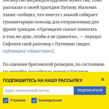
рассказал о своей трагедии Путину. Мальчик
также сообщил, что вместе с мамой собирает
гуманитарную помощь для отправленных для
фронт граждан. «Президент сказал помогать
в том же духе, чтобы я не сдавался», — передал
Сафонов свой разговор с Путиным (видео
публикуют «Известия»
).
По оценкам британской разведки, по состоянию
на сентябрь российская армия в Украине
потеряла 610 тысяч человек. Общее число потерь,
ПОДПИШИТЕСЬ НА НАШУ РАССЫЛКУ
включающее как убитых, так и раненых,
ПОДПИСАТЬСЯ
превысило потери во всех войнах России после
Второй мировой и сравнялось с населением
Утренняя
Еженедельная
крупных российских городов, таких как