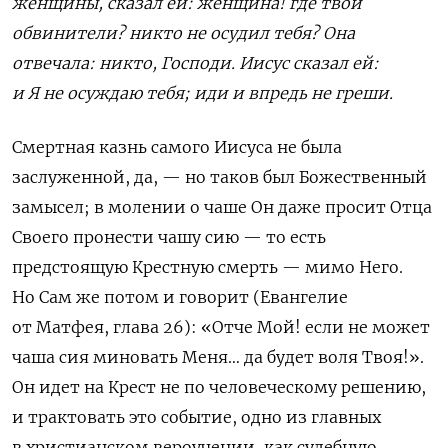
женщины, сказал ей: женщина! где твои
обвинители? никто не осудил тебя? Она
отвечала: никто, Господи. Иисус сказал ей:
и Я не осуждаю тебя; иди и впредь не греши.
Смертная казнь самого Иисуса не была
заслуженной, да, — но таков был
Божественный
замысел
; в молении о чаше Он даже просит Отца
Своего пронести чашу сию — то есть
предстоящую Крестную смерть — мимо Него.
Но Сам же
потом и
говорит
(Евангелие
от Матфея, глава 26)
: «Отче Мой! если не может
чаша сия миновать Меня… да будет воля Тв
оя!».
Он идет на Крест не по человеческому решению,
и трактовать это событие, одно из главных
в христианском вероучении, как судебную