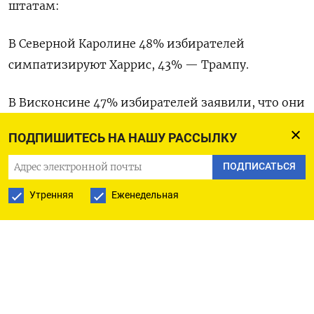
штатам:
В Северной Каролине 48% избирателей
симпатизируют Харрис, 43% — Трампу.
В Висконсине 47% избирателей заявили, что они
положительно относятся к Харрис, а 44% к
ПОДПИШИТЕСЬ НА НАШУ РАССЫЛКУ
Трампу.
ПОДПИСАТЬСЯ
В Мичигане 48% избирателей одобряют Харрис и
Утренняя
Еженедельная
45% Трампа.
В Джорджии 49% симпатизируют Харрис, а 46%
Трампу.
В Пенсильвании 47% избирателей