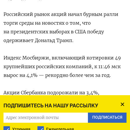
Российский рынок акций начал бурным ралли
торги среды на новостях о том, что
на президентских выборах в США победу
одерживает Дональд Трамп.
Индекс Мосбиржи, включающий котировки 49
крупнейших российских компаний, к 11:46 мск
вырос на 4,1% — рекордно более чем за год.
Акции Сбербанка подорожали на 3,4%,
«Газпрома» — на 5,1%, «Новатэка» — на 4,2%.
ПОДПИШИТЕСЬ НА НАШУ РАССЫЛКУ
Больше 2% прибавляют в цене бумаги ВТБ,
ПОДПИСАТЬСЯ
НЛМК, «Сургутнефтегаза», «Лукойла»,
«Транснефти» и «Совкомфлота». Котировки
Утренняя
Еженедельная