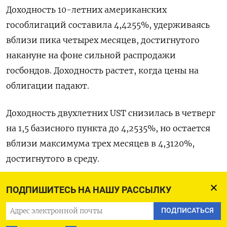
Доходность 10-летних американских
гособлигаций составила 4,4255%, удерживаясь
вблизи пика четырех месяцев, достигнутого
накануне на фоне сильной распродажи
госбондов. Доходность растет, когда цены на
облигации падают.
Доходность двухлетних UST снизилась в четверг
на 1,5 базисного пункта до 4,2535%, но остается
вблизи максимума трех месяцев в 4,3120%,
достигнутого в среду.
Еще одним фактором, способствующим росту
ПОДПИШИТЕСЬ НА НАШУ РАССЫЛКУ
доходности госдолга, стало то, что
ПОДПИСАТЬСЯ
Республиканская партия получила большинство