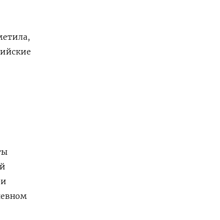
метила,
сийские
ты
ый
ри
невном