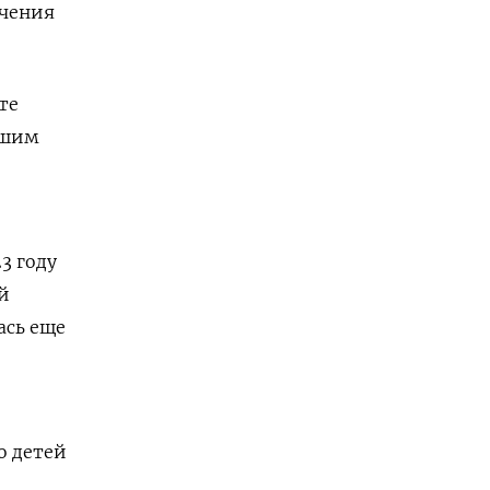
учения
те
вшим
3 году
й
ась еще
о детей