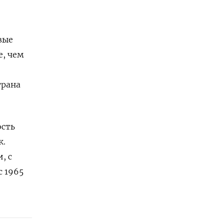
вые
е, чем
трана
ость
к.
, с
с 1965