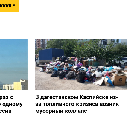
GOOGLE
раз с
В дагестанском Каспийске из-
о одному
за топливного кризиса возник
ссии
мусорный коллапс