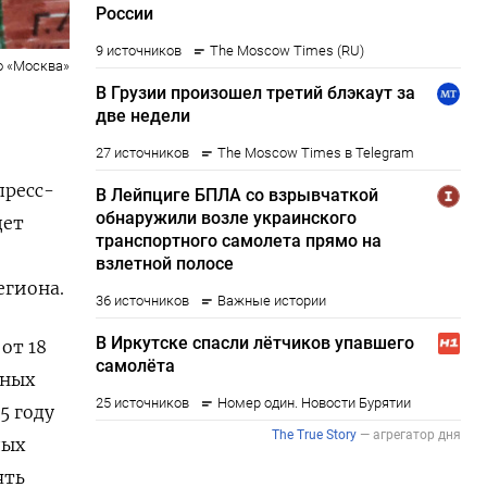
о «Москва»
пресс-
дет
егиона.
от 18
ьных
5 году
дых
ять